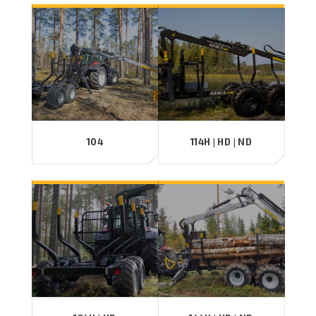
104
114H | HD | ND