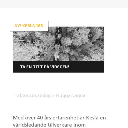
SV
Gripar II
NY! KESLA 165
Kranar
Huggarvagnar
TA EN TITT PÅ VIDEOEN!
Stegmatare
Gripar I
Traktorutrustning
>
Huggarvagnar
Med över 40 års erfarenhet är Kesla en
världsledande tillverkare inom