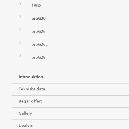
SV
19GX
Gripar II
proG20
proG26
Kranar
proG26E
Huggarvagnar
proG28
Stegmatare
Introduktion
Gripar I
Tekniska data
Begär offert
Gallery
Dealers