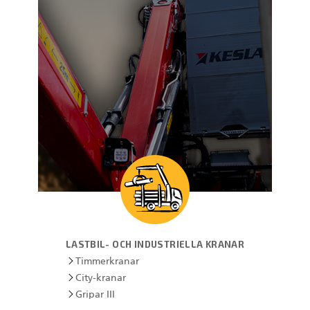
SV
Gripar II
Kranar
Huggarvagnar
Stegmatare
Gripar I
LASTBIL- OCH INDUSTRIELLA KRANAR
Timmerkranar
City-kranar
Gripar III