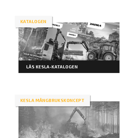
KATALOGEN
LÄS KESLA-KATALOGEN
KESLA MÅNGBRUKSKONCEPT