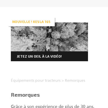
FR
Grappins II
NOUVELLE ! KESLA 165
Chargeuses
Remorques
JETEZ UN OEIL À LA VIDÉO!
Processeur à alimentation pulsée
Grappins I
Équipements pour tracteurs
>
Remorques
Remorques
Grâce à son expérience de plus de 30 ans,