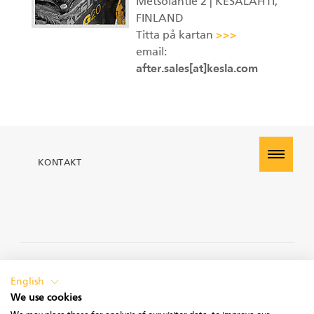
Metsolantie 2 | KESÄLAHTI,
SV
FINLAND
Gripar II
Titta på kartan
>>>
email:
after.sales[at]kesla.com
Kranar
Huggarvagnar
KONTAKT
Stegmatare
Gripar I
PRIVACY POLICY
English
We use cookies