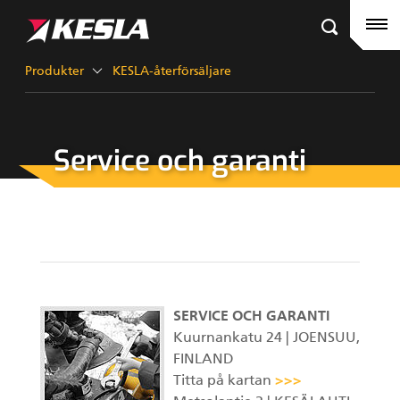
Kesla.com
Hemsida
Produkter
Produkter
KESLA-återförsäljare
Referenser
Service och garanti
KESLA-återförsäljare
Timmerkranar
Nyheter
City-kranar
Företag
Gripar III
Kontakt
SERVICE OCH GARANTI
KESLA Defence
Kuurnankatu 24 | JOENSUU,
Skördaraggregat
FINLAND
Titta på kartan
>>>
Kranar för skogsmaskiner