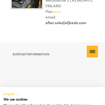
Metsolantie 2 | KESÄLAHTI,
DE
FINLAND
Greifer II
Plan
>>>
email:
after.sales[at]kesla.com
Ladekrane
Forstanhänger
KONTAKTINFORMATION
Impulsprozessor
Greifer I
PRIVACY POLICY
English
We use cookies