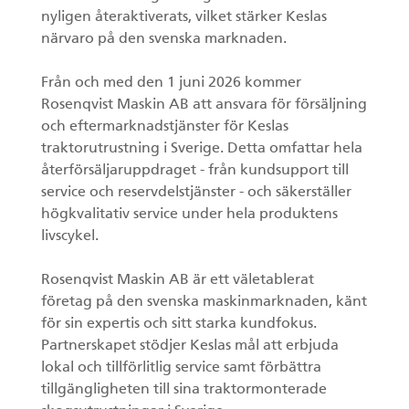
SV
nyligen återaktiverats, vilket stärker Keslas
Gripar II
närvaro på den svenska marknaden.
Från och med den 1 juni 2026 kommer
Rosenqvist Maskin AB att ansvara för försäljning
och eftermarknadstjänster för Keslas
Kranar
traktorutrustning i Sverige. Detta omfattar hela
återförsäljaruppdraget - från kundsupport till
Huggarvagnar
service och reservdelstjänster - och säkerställer
högkvalitativ service under hela produktens
Stegmatare
livscykel.
Gripar I
Rosenqvist Maskin AB är ett väletablerat
företag på den svenska maskinmarknaden, känt
för sin expertis och sitt starka kundfokus.
Partnerskapet stödjer Keslas mål att erbjuda
lokal och tillförlitlig service samt förbättra
tillgängligheten till sina traktormonterade