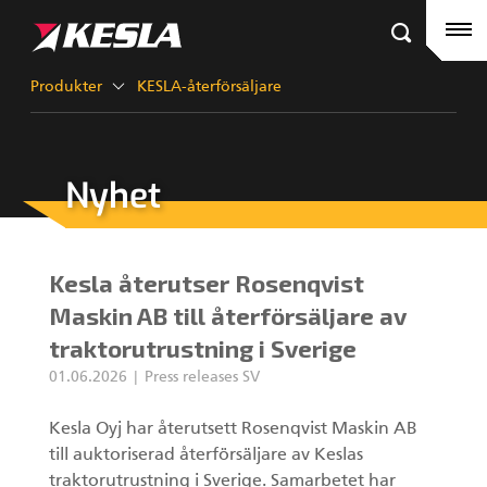
Kesla.com
Hemsida
Produkter
Produkter
KESLA-återförsäljare
Referenser
Nyhet
KESLA-återförsäljare
Timmerkranar
Nyheter
City-kranar
Kesla återutser Rosenqvist
Företag
Gripar III
Maskin AB till återförsäljare av
traktorutrustning i Sverige
Kontakt
01.06.2026
Press releases SV
KESLA Defence
Skördaraggregat
Kesla Oyj har återutsett Rosenqvist Maskin AB
till auktoriserad återförsäljare av Keslas
Kranar för skogsmaskiner
traktorutrustning i Sverige. Samarbetet har