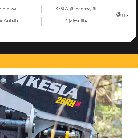
ferenssit
KESLA-jälleenmyyjät
FI
a Keslalla
Sijoittajille