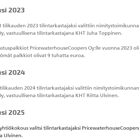
usi 2023
 tilikauden 2023 tilintarkastajaksi valittiin nimitystoimikun
y, vastuullisena tilintarkastajana KHT Juha Toppinen.
kastuspalkkiot PricewaterhouseCoopers Oy:lle vuonna 2023 oli
tömät palkkiot olivat 9 tuhatta euroa.
usi 2024
tilikauden 2024 tilintarkastajaksi valittiin nimitystoimikunn
y, vastuullisena tilintarkastajana KHT Riitta Ulvinen.
usi 2025
yhtiökokous valitsi tilintarkastajaksi PricewaterhouseCoopers
a Ulvinen.