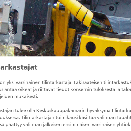
tarkastajat
on yksi varsinainen tilintarkastaja. Lakisääteisen tilintarkast
ös antaa oikeat ja riittävät tiedot konsernin tuloksesta ja tal
jeiden mukaisesti.
astajan tulee olla Keskuskauppakamarin hyväksymä tilintarkast
ouksessa. Tilintarkastajan toimikausi käsittää valinnan tapa
sä päättyy valinnan jälkeisen ensimmäisen varsinaisen yhtiö