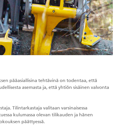
uksen pääasiallisina tehtävinä on todentaa, että
oudellisesta asemasta ja, että yhtiön sisäinen valvonta
aja. Tilintarkastaja valitaan varsinaisessa
htuessa kulumassa olevan tilikauden ja hänen
kokouksen päättyessä.