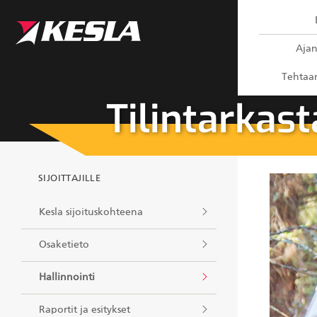
Kesla.com
Ajan
Tehtaan
Tilintarkast
SIJOITTAJILLE
Kesla sijoituskohteena
Osaketieto
Hallinnointi
Raportit ja esitykset