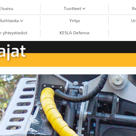
Etusivu
Tuotteet
Re
kohtaista
Yritys
Ur
Puutavaranosturit
 yhteystiedot
KESLA Defence
City-nosturit
ajat
Kahmarit III
Kahmarit II
Harvesterikourat
Metsäkonenosturit
Kuormaimet
Perävaunut
Sykeprosessori
Kahmarit I