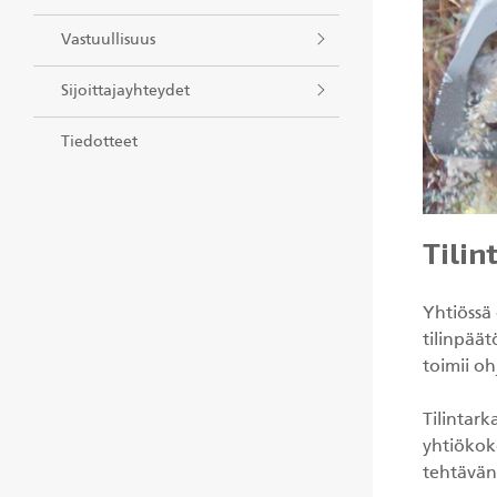
Vastuullisuus
Sijoittajayhteydet
Tiedotteet
Tilin
Yhtiössä 
tilinpäät
toimii oh
Tilintark
yhtiökok
tehtävän