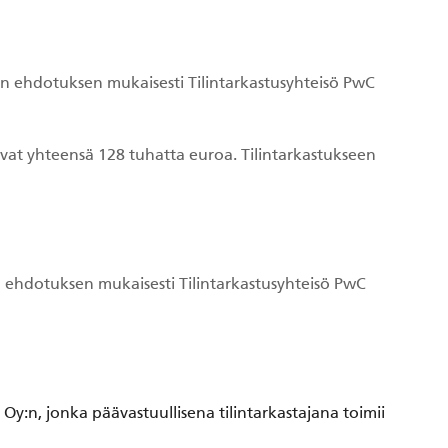
nan ehdotuksen mukaisesti Tilintarkastusyhteisö PwC
vat yhteensä 128 tuhatta euroa. Tilintarkastukseen
an ehdotuksen mukaisesti Tilintarkastusyhteisö PwC
 Oy:n, jonka päävastuullisena tilintarkastajana toimii