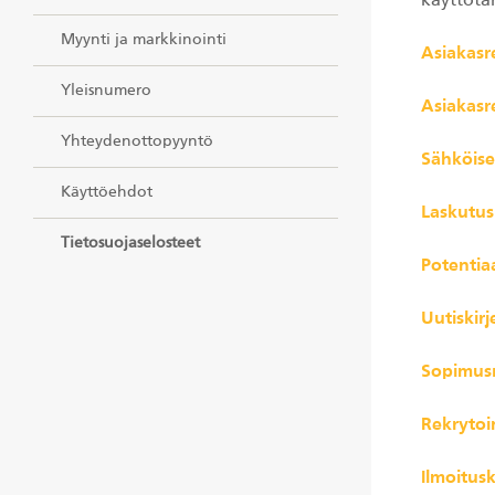
käyttötar
Myynti ja markkinointi
Asiakasr
Yleisnumero
Asiakasr
Yhteydenottopyyntö
Sähköise
Käyttöehdot
Laskutus
Tietosuojaselosteet
Potentiaa
Uutiskirj
Sopimusr
Rekrytoin
Ilmoitus