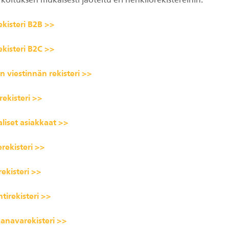
koituksen mukaisesti jaoteltu eri henkilörekistereihin.
ekisteri B2B >>
ekisteri B2C >>
n viestinnän rekisteri >>
rekisteri >>
liset asiakkaat >>
erekisteri >>
ekisteri >>
tirekisteri >>
kanavarekisteri >>