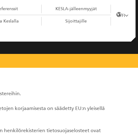
ferenssit
KESLA-jälleenmyyjät
FI
a Keslalla
Sijoittajille
stereihin.
etojen korjaamisesta on säädetty EU:n yleisellä
n henkilörekisterien tietosuojaselosteet ovat