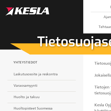
Kesla.com
Ajan
Tehtaan
Tietosuojas
YHTEYSTIEDOT
Tietosuoj
Laskutusosoite ja reskontra
Jokaisell
Varaosamyynti
Tietojen 
tietosuoj
Huolto ja takuu
Kesla Oyj
Huoltopisteet Suomessa