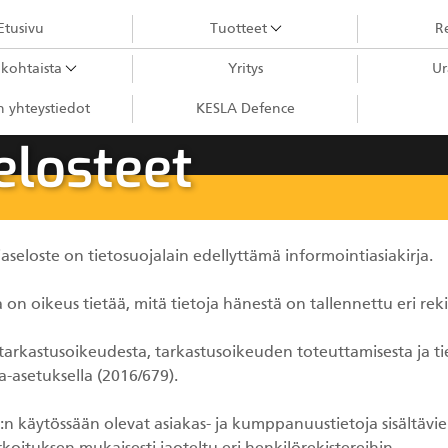
Etusivu
Tuotteet
Re
kohtaista
Yritys
Ur
Puutavaranosturit
 yhteystiedot
KESLA Defence
City-nosturit
elosteet
Kahmarit III
Kahmarit II
Harvesterikourat
aseloste on tietosuojalain edellyttämä informointiasiakirja.
Metsäkonenosturit
a on oikeus tietää, mitä tietoja hänestä on tallennettu eri reki
Kuormaimet
tarkastusoikeudesta, tarkastusoikeuden toteuttamisesta ja ti
Perävaunut
a-asetuksella (2016/679).
Sykeprosessori
:n käytössään olevat asiakas- ja kumppanuustietoja sisältävie
Kahmarit I