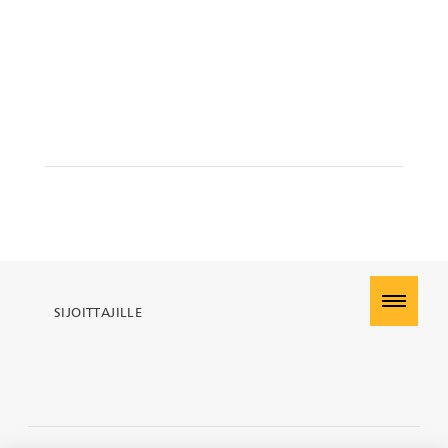
KESLA Defence
Metsäkonenosturit
FI
Kuormaimet
Perävaunut
Sykeprosessori
Kahmarit I
SIJOITTAJILLE