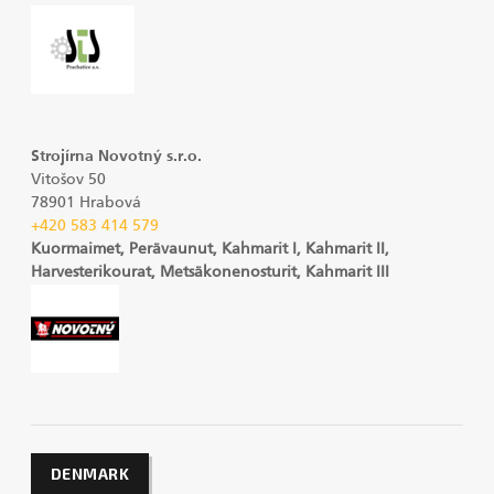
Strojírna Novotný s.r.o.
Vitošov 50
78901 Hrabová
+420 583 414 579
Kuormaimet, Perävaunut, Kahmarit I, Kahmarit II,
Harvesterikourat, Metsäkonenosturit, Kahmarit III
DENMARK