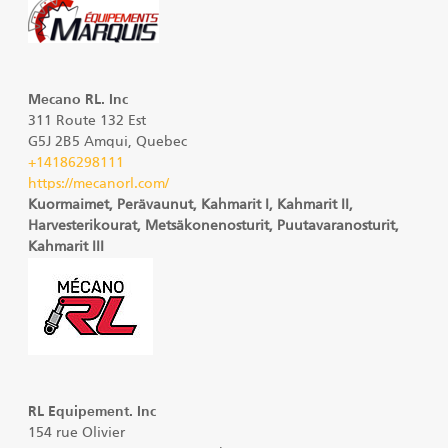
Mecano RL. Inc
311 Route 132 Est
G5J 2B5 Amqui, Quebec
+14186298111
https://mecanorl.com/
Kuormaimet, Perävaunut, Kahmarit I, Kahmarit II,
Harvesterikourat, Metsäkonenosturit, Puutavaranosturit,
Kahmarit III
RL Equipement. Inc
154 rue Olivier