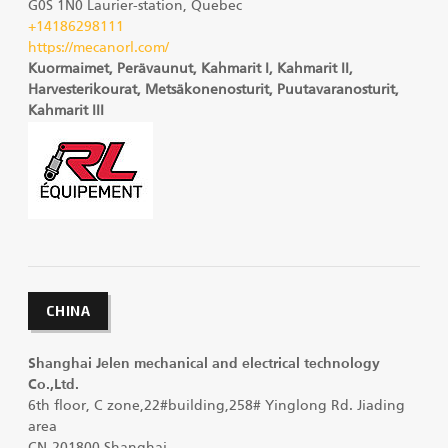
G0S 1N0 Laurier-station, Quebec
+14186298111
https://mecanorl.com/
Kuormaimet, Perävaunut, Kahmarit I, Kahmarit II,
Harvesterikourat, Metsäkonenosturit, Puutavaranosturit,
Kahmarit III
CHINA
Shanghai Jelen mechanical and electrical technology
Co.,Ltd.
6th floor, C zone,22#building,258# Yinglong Rd. Jiading
area