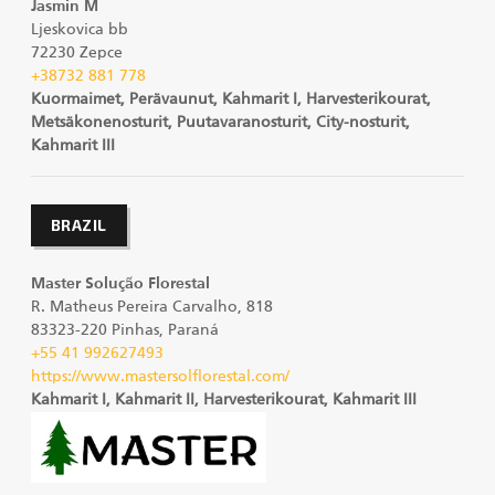
Jasmin M
Ljeskovica bb
72230 Zepce
+38732 881 778
Kuormaimet, Perävaunut, Kahmarit I, Harvesterikourat,
Metsäkonenosturit, Puutavaranosturit, City-nosturit,
Kahmarit III
BRAZIL
Master Solução Florestal
R. Matheus Pereira Carvalho, 818
83323-220 Pinhas, Paraná
+55 41 992627493
https://www.mastersolflorestal.com/
Kahmarit I, Kahmarit II, Harvesterikourat, Kahmarit III