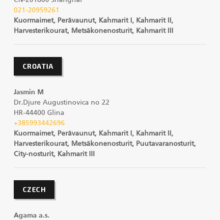
CN-201800 Shanghai
021-20959261
Kuormaimet, Perävaunut, Kahmarit I, Kahmarit II,
Harvesterikourat, Metsäkonenosturit, Kahmarit III
CROATIA
Jasmin M
Dr.Djure Augustinovica no 22
HR-44400 Glina
+385993442696
Kuormaimet, Perävaunut, Kahmarit I, Kahmarit II,
Harvesterikourat, Metsäkonenosturit, Puutavaranosturit,
City-nosturit, Kahmarit III
CZECH
Agama a.s.