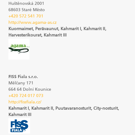
Huštěnovská 2001
68603 Staré Město
+420 572 541 701
http://www.agama-as.cz
Kuormaimet, Perävaunut, Kahmarit I, Kahmarit II,
Harvesterikourat, Kahmarit III
FISS Fiala s.r.o.
Mělčany 171
664 64 Dolní Kounice
+420 724 017 073
http://fissfiala.cz/
Kahmarit I, Kahmarit II, Puutavaranosturit, City-nosturit,
Kahmarit III