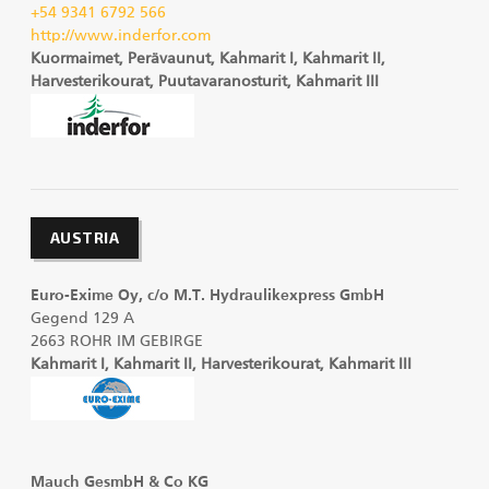
+54 9341 6792 566
KESLA Defence
http://www.inderfor.com
Metsäkonenosturit
Kuormaimet, Perävaunut, Kahmarit I, Kahmarit II,
Harvesterikourat, Puutavaranosturit, Kahmarit III
FI
Kuormaimet
Perävaunut
AUSTRIA
Sykeprosessori
Euro-Exime Oy, c/o M.T. Hydraulikexpress GmbH
Gegend 129 A
Kahmarit I
2663 ROHR IM GEBIRGE
Kahmarit I, Kahmarit II, Harvesterikourat, Kahmarit III
Mauch GesmbH & Co KG