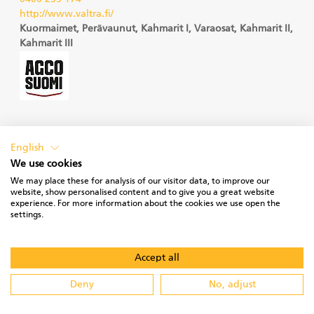
http://www.valtra.fi/
Kuormaimet, Perävaunut, Kahmarit I, Varaosat, Kahmarit II,
Kahmarit III
AGCO Suomi Oy / Pekka Oja
English
Satamakuja 4
We use cookies
44500 VIITASAARI
We may place these for analysis of our visitor data, to improve our
0400 541 236
website, show personalised content and to give you a great website
http://www.valtra.fi/
experience. For more information about the cookies we use open the
Kuormaimet, Perävaunut, Kahmarit I, Varaosat, Kahmarit II,
settings.
Kahmarit III
Accept all
Deny
No, adjust