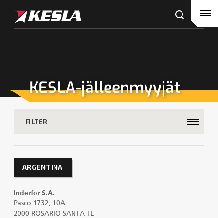
Kesla.com
Etusivu
Tuotteet
Referenssit
KESLA-jälleenmyyjät
KESLA-jälleenmyyjät
Puutavaranosturit
Ajankohtaista
City-nosturit
FILTER
Yritys
Kahmarit III
Ura Keslalla
ARGENTINA
Sijoittajille
Kahmarit II
Inderfor S.A.
Pasco 1732, 10A
Tehtaan yhteystiedot
Harvesterikourat
2000 ROSARIO SANTA-FE