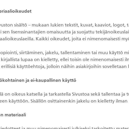
eriaalioikeudet
vuston sisältö – mukaan lukien tekstit, kuvat, kaaviot, logot, 
i sen lisenssinantajien omaisuutta ja suojattu tekijänoikeuslail
alioikeuslaeilla. Kaikki oikeudet, joita ei nimenomaisesti m
 kopiointi, siirtäminen, jakelu, tallentaminen tai muu käyttö
irjallista lupaa on kielletty, ellei toisin ole nimenomaisesti ilm
ä erillisiä käyttöehtoja, jolloin näihin asiakirjoihin sovelletaan li
lökohtainen ja ei-kaupallinen käyttö
lä on oikeus katsella ja tarkastella Sivustoa sekä tallentaa ja 
een käyttöön. Sisällön osittainenkin jakelu on kielletty ilman K
en materiaali