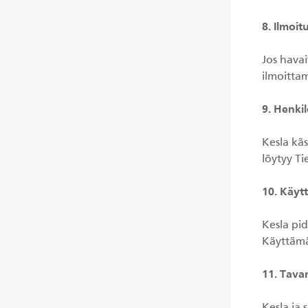
8. Ilmoit
Jos havai
ilmoittam
9. Henkil
Kesla käs
löytyy Ti
10. Käyt
Kesla pi
Käyttämä
11. Tava