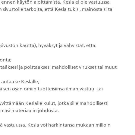
ennen käytön aloittamista. Kesla ei ole vastuussa
ivustolle tarkoita, että Kesla tukisi, mainostaisi tai
ivuston kautta), hyväksyt ja vahvistat, että:
tonta;
tääksesi ja poistaaksesi mahdolliset virukset tai muut
 antaa se Keslalle;
tai sen osan omiin tuotteisiinsa ilman vastuu- tai
yvittämään Keslalle kulut, jotka sille mahdollisesti
ämäsi materiaalin johdosta.
iitä vastuussa. Kesla voi harkintansa mukaan milloin