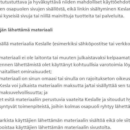
 tutustuttava ja hyväksyttävä niiden mahdolliset käyttöehdot 
 osapuolen sivujen sisällöstä, eikä linkin sisältyminen Keslan s
si kyseisiä sivuja tai niillä mainittuja tuotteita tai palveluita.
äjän lähettämä materiaali
llä materiaalia Keslalle (esimerkiksi sähköpostitse tai verkkos
materiaali ei ole laitonta tai muuten julkaistavaksi kelpaama
ennen lähettämistä olet käyttänyt kohtuullisia varotoimia löy
haitalliset ominaisuudet;
materiaali on sinun omaasi tai sinulla on rajoitukseton oikeus
Kesla voi julkaista materiaalin maksutta ja/tai sisällyttää sen 
maksuvelvollisuutta; ja
et esitä materiaaliin perustuvia vaateita Keslalle ja sitoudut h
syntyvät toimenpiteistä, joihin kolmas osapuoli ryhtyy lähett
tarkista käyttäjien lähettämän materiaalin sisältöä eikä ole s
oistaa käyttäjien lähettämän materiaalin sivustolta.