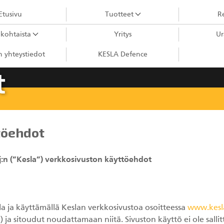
Etusivu
Tuotteet
Re
kohtaista
Yritys
Ur
Puutavaranosturit
 yhteystiedot
KESLA Defence
City-nosturit
t
Kahmarit III
Kahmarit II
Harvesterikourat
töehdot
Metsäkonenosturit
j:n (”Kesla”) verkkosivuston käyttöehdot
Kuormaimet
Perävaunut
Sykeprosessori
a ja käyttämällä Keslan verkkosivustoa osoitteessa
www.kesl
Kahmarit I
 ja sitoudut noudattamaan niitä. Sivuston käyttö ei ole sallit