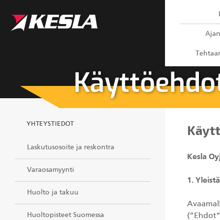
Kesla.com
Ajan
Tehtaan
Käyttöehdo
YHTEYSTIEDOT
Käyt
Laskutusosoite ja reskontra
Kesla Oy
Varaosamyynti
1. Yleistä
Huolto ja takuu
Avaamall
Huoltopisteet Suomessa
(”Ehdot”)