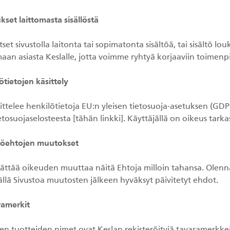
ukset laittomasta sisällöstä
tset sivustolla laitonta tai sopimatonta sisältöä, tai sisäl
aan asiasta Keslalle, jotta voimme ryhtyä korjaaviin toimenpit
ötietojen käsittely
ittelee henkilötietoja EU:n yleisen tietosuoja-asetuksen (GDPR
etosuojaselosteesta [tähän linkki]. Käyttäjällä on oikeus tark
töehtojen muutokset
dättää oikeuden muuttaa näitä Ehtoja milloin tahansa. Olenna
llä Sivustoa muutosten jälkeen hyväksyt päivitetyt ehdot.
ramerkit