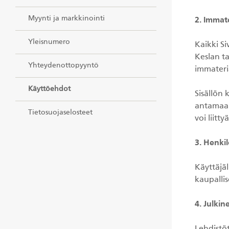
Myynti ja markkinointi
2. Immat
Yleisnumero
Kaikki Si
Keslan ta
Yhteydenottopyyntö
immateria
Käyttöehdot
Sisällön
antamaa k
Tietosuojaselosteet
voi liitty
3. Henki
Käyttäjäl
kaupallis
4. Julkin