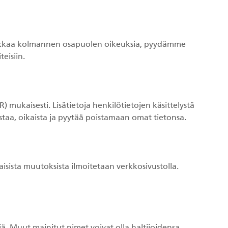
tö loukkaa kolmannen osapuolen oikeuksia, pyydämme
eisiin.
) mukaisesti. Lisätietoja henkilötietojen käsittelystä
astaa, oikaista ja pyytää poistamaan omat tietonsa.
isista muutoksista ilmoitetaan verkkosivustolla.