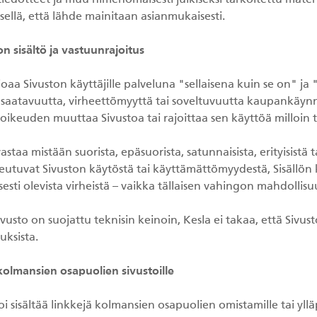
iedotteet ja muu nimenomaisesti julkiseksi tarkoitettu materia
sellä, että lähde mainitaan asianmukaisesti.
on sisältö ja vastuunrajoitus
joaa Sivuston käyttäjille palveluna "sellaisena kuin se on" 
 saatavuutta, virheettömyyttä tai soveltuvuutta kaupankäynni
oikeuden muuttaa Sivustoa tai rajoittaa sen käyttöä milloin 
vastaa mistään suorista, epäsuorista, satunnaisista, erityisistä ta
eutuvat Sivuston käytöstä tai käyttämättömyydestä, Sisällön k
esti olevista virheistä – vaikka tällaisen vahingon mahdollisuu
vusto on suojattu teknisin keinoin, Kesla ei takaa, että Sivusto
uksista.
 kolmansien osapuolien sivustoille
oi sisältää linkkejä kolmansien osapuolien omistamille tai ylläpitä