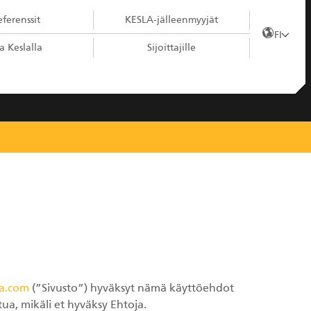
ferenssit
KESLA-jälleenmyyjät
FI
a Keslalla
Sijoittajille
a.com
(”Sivusto”) hyväksyt nämä käyttöehdot
tua, mikäli et hyväksy Ehtoja.