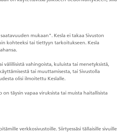
ali on käytettävissä julkiseen tiedonvälitykseen, sillä
ja "saatavuuden mukaan". Kesla ei takaa Sivuston
n kohteeksi tai tiettyyn tarkoitukseen. Kesla
tahansa.
i välillisistä vahingoista, kuluista tai menetyksistä,
äyttämisestä tai muuttamisesta, tai Sivustolla
desta olisi ilmoitettu Keslalle.
 on täysin vapaa viruksista tai muista haitallisista
mille verkkosivustoille. Siirtyessäsi tällaisille sivuille