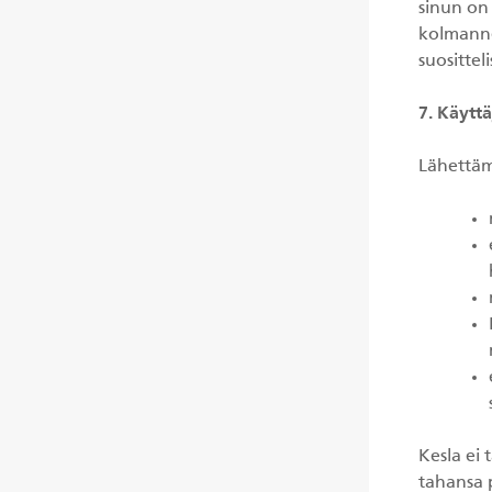
sinun on
kolmannen
suositteli
7. Käytt
Lähettämä
Kesla ei 
tahansa p