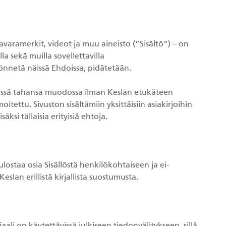
tavaramerkit, videot ja muu aineisto (”Sisältö”) – on
la sekä muilla sovellettavilla
yönnetä näissä Ehdoissa, pidätetään.
 missä tahansa muodossa ilman Keslan etukäteen
oitettu. Sivuston sisältämiin yksittäisiin asiakirjoihin
säksi tällaisia erityisiä ehtoja.
tulostaa osia Sisällöstä henkilökohtaiseen ja ei-
eslan erillistä kirjallista suostumusta.