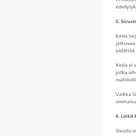
Lehdistöt
edellytyk
5. Sivust
Kesla tar
jatkuvaa
pidättää 
Kesla ei 
jotka aih
mahdollis
Vaikka Si
ominaisu
6. Linkit
Sivusto v