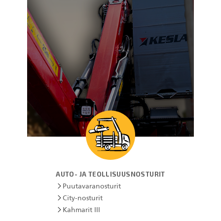
KESLA Defence
Metsäkonenosturit
FI
Kuormaimet
Perävaunut
Sykeprosessori
Kahmarit I
AUTO- JA TEOLLISUUSNOSTURIT
Puutavaranosturit
City-nosturit
Kahmarit III