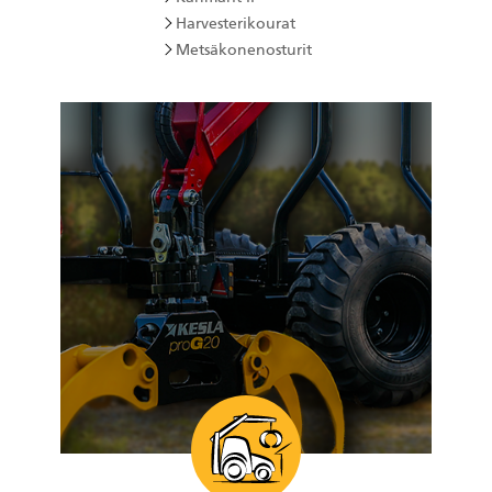
Harvesterikourat
Metsäkonenosturit