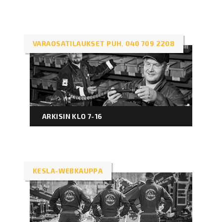
VARAOSATILAUKSET PUH. 040 709 2208
ARKISIN KLO 7-16
KESLA-WEBKAUPPA