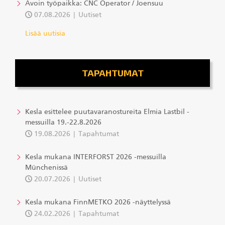
Avoin työpaikka: CNC Operator / Joensuu
07.08.2026
Uutiset
Lisää uutisia
TAPAHTUMAT
Kesla esittelee puutavaranostureita Elmia Lastbil -
messuilla 19.-22.8.2026
19.08.2026
Tapahtumat
Kesla mukana INTERFORST 2026 -messuilla
Münchenissä
20.07.2026
Uutiset
Kesla mukana FinnMETKO 2026 -näyttelyssä
24.02.2026
Tapahtumat