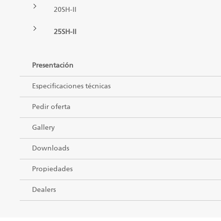
ES
20SH-II
Garras II
25SH-II
Presentación
Manipuladores
Especificaciones técnicas
Remolques
Pedir oferta
Bancada procesadora telescópica
Gallery
Garras I
Downloads
Propiedades
Dealers