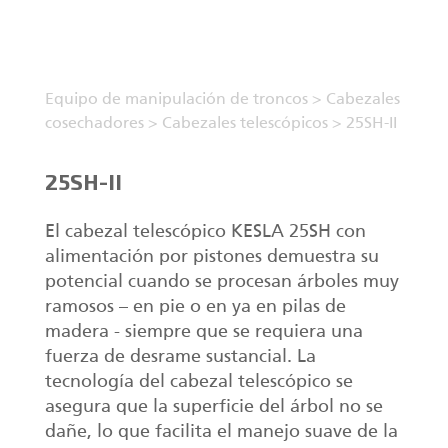
Equipo de manipulación de troncos
>
Cabezales
cosechadores
>
Cabezales telescópicos
>
25SH-II
25SH-II
El cabezal telescópico KESLA 25SH con
alimentación por pistones demuestra su
potencial cuando se procesan árboles muy
ramosos – en pie o en ya en pilas de
madera - siempre que se requiera una
fuerza de desrame sustancial. La
tecnología del cabezal telescópico se
asegura que la superficie del árbol no se
dañe, lo que facilita el manejo suave de la