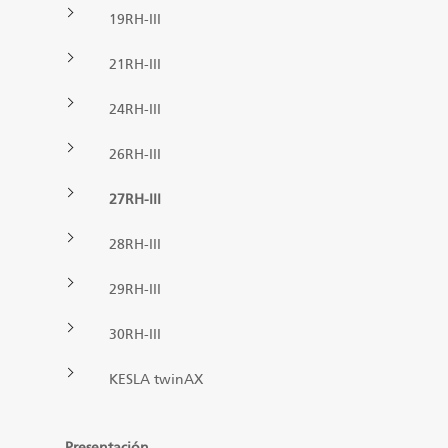
ES
19RH-III
Garras II
21RH-III
24RH-III
Manipuladores
26RH-III
Remolques
27RH-III
Bancada procesadora telescópica
28RH-III
29RH-III
Garras I
30RH-III
KESLA twinAX