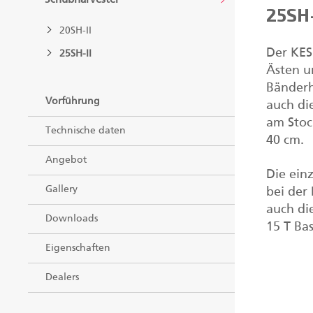
25SH-
20SH-II
Der KES
25SH-II
Ästen u
Bänderh
Vorführung
auch di
am Stoc
Technische daten
40 cm.
Angebot
Die ein
Gallery
bei der
auch di
Downloads
15 T Ba
Eigenschaften
Dealers