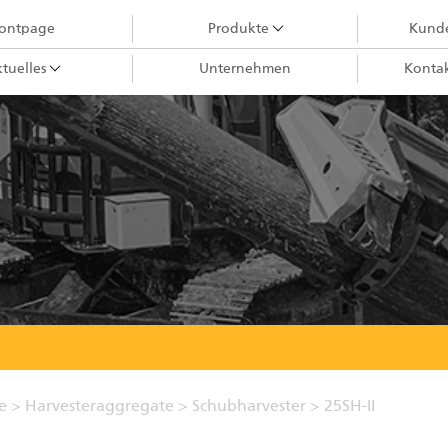
rontpage
Produkte
Kunde
tuelles
Unternehmen
Kontak
Holzkrane
City-Krane
Greifer III
Harvesteraggregate
Forstkrane
Greifer II
Ladekrane
Forstanhänger
Impulsprozessor
te
>
Harvesteraggregate
>
Schubharvester
>
25SH-II
Greifer I