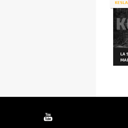
KESLA
LA 
MA