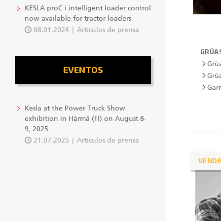
KESLA proC i intelligent loader control
now available for tractor loaders
08.01.2024
Artículos de prensa
GRÚAS
Grúa
EVENTOS
Grúa
Garr
Kesla at the Power Truck Show
exhibition in Härmä (FI) on August 8-
9, 2025
21.07.2025
Artículos de prensa
VEND