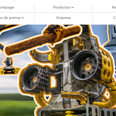
rontpage
Productos
Re
os de prensa
Empresa
C
Grúas forestales
Grúas City
Garras III
Cabezales cosechadores
Maquinaria de grúas forestales
Garras II
Manipuladores
Remolques
Bancada procesadora telescópica
Garras I