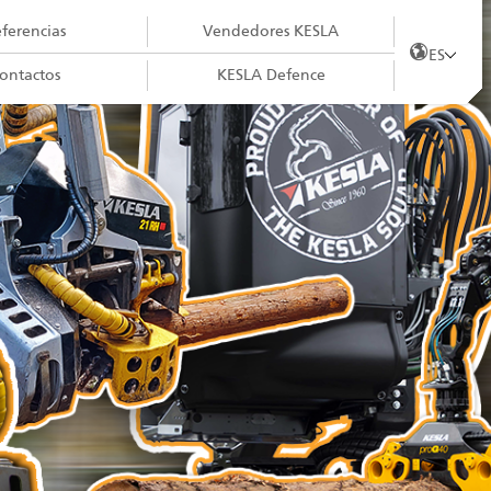
ferencias
Vendedores KESLA
ES
ontactos
KESLA Defence