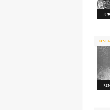
¡EN
KESLA
REM