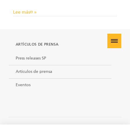
ES
Garras II
Lee más¤ »
Manipuladores
ARTÍCULOS DE PRENSA
Remolques
Press releases SP
Bancada procesadora telescópica
Artículos de prensa
Garras I
Eventos