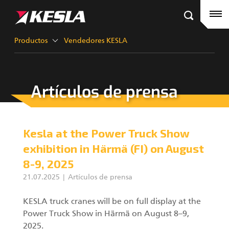
Kesla.com
Frontpage
Productos
Productos
Vendedores KESLA
Referencias
Artículos de prensa
Vendedores KESLA
Grúas forestales
Artículos de prensa
Grúas City
Kesla at the Power Truck Show
Empresa
Garras III
exhibition in Härmä (FI) on August
8-9, 2025
Contactos
21.07.2025
Artículos de prensa
KESLA Defence
Cabezales cosechadores
KESLA truck cranes will be on full display at the
Power Truck Show in Härmä on August 8–9,
Maquinaria de grúas forestales
2025.