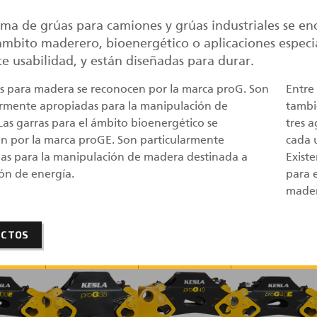
ama de grúas para camiones y grúas industriales se e
ámbito maderero, bioenergético o aplicaciones especi
e usabilidad, y están diseñadas para durar.
as para madera se reconocen por la marca proG. Son
Entre
armente apropiadas para la manipulación de
tambi
Las garras para el ámbito bioenergético se
tres 
n por la marca proGE. Son particularmente
cada 
as para la manipulación de madera destinada a
Exist
ón de energía.
para 
mader
UCTOS