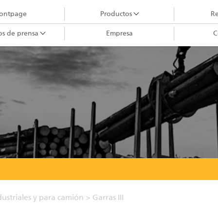
rontpage
Productos
Re
os de prensa
Empresa
C
Grúas forestales
Grúas City
Garras III
Cabezales cosechadores
Maquinaria de grúas forestales
Garras II
Manipuladores
Remolques
Bancada procesadora telescópica
dustriales y para camión
>
Garras III
Garras I