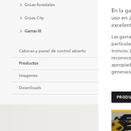
Grúas forestales
En la g
uso en 
Grúas City
excelent
Garras III
Las garr
particul
troncos. 
Cabinas y panel de control abierto
reconoce
Productos
apropiad
generaci
Imagenes
Downloads
PROD