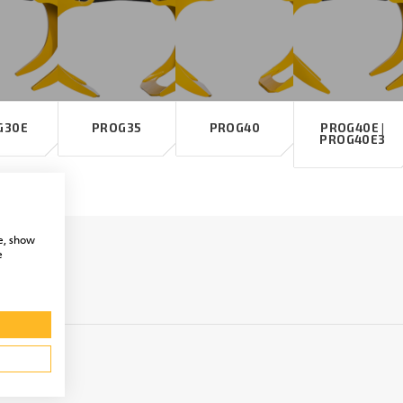
G30E
PROG35
PROG40
PROG40E |
PROG40E3
e, show
e