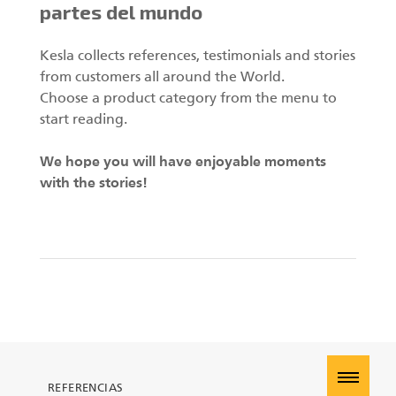
ES
partes del mundo
Garras II
Kesla collects references, testimonials and stories
from customers all around the World.
Choose a product category from the menu to
start reading.
Manipuladores
We hope you will have enjoyable moments
Remolques
with the stories!
Bancada procesadora telescópica
Garras I
REFERENCIAS