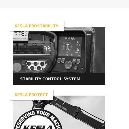
RU
Грейферы II
KESLA PROSTABILITY
Манипуляторы
Процессоры циклической подачи
Прицепы
STABILITY CONTROL SYSTEM
Грейферы I
KESLA PROTECT