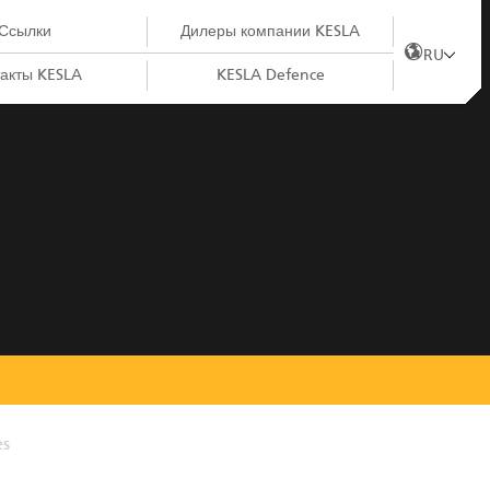
Ссылки
Дилеры компании KESLA
RU
акты KESLA
KESLA Defence
es