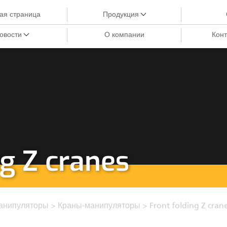
ая страница
Продукция
овости
О компании
Конт
Краны-манипуляторы
Краны City
Грейферы III
Краны-манипуляторы для лесозаготовки
Харвестерные головки
Грейферы II
ng Z cranes
Манипуляторы
Процессоры циклической подачи
Прицепы
анипуляторы
>
Краны-манипуляторы
>
Front folding Z cran
Грейферы I