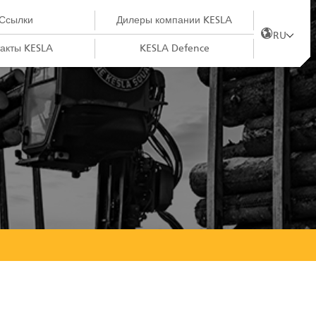
Ссылки
Дилеры компании KESLA
RU
акты KESLA
KESLA Defence