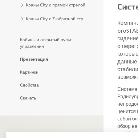
Сист
Краны City с прямой стрелой
Краны City с Z-образной стрелой
Компани
proSTAB
сидение
Кабины и открытый пульт
о перег
управления
которые
Презентация
данные 
стабили
Картинки
возможн
Свойства
Система 
Радиоуп
Скачать
непродол
ценится 
собой бл
обзор ве
устойчив