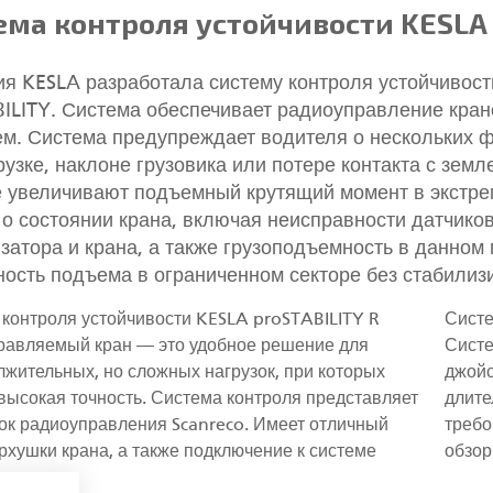
ема контроля устойчивости KESLA 
я KESLA разработала систему контроля устойчивости
ILITY. Система обеспечивает радиоуправление кран
м. Система предупреждает водителя о нескольких ф
рузке, наклоне грузовика или потере контакта с земл
 увеличивают подъемный крутящий момент в экстре
о состоянии крана, включая неисправности датчико
затора и крана, а также грузоподъемность в данном
ость подъема в ограниченном секторе без стабилиз
контроля устойчивости KESLA proSTABILITY R
Систе
равляемый кран — это удобное решение для
Систе
жительных, но сложных нагрузок, при которых
джойс
высокая точность. Система контроля представляет
длите
ок радиоуправления Scanreco. Имеет отличный
требо
рхушки крана, а также подключение к системе
обзор
ости.