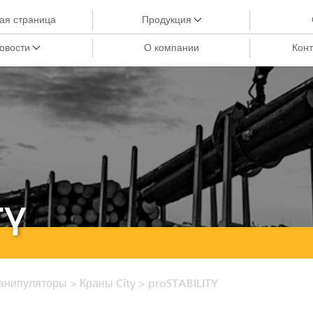
ая страница
Продукция
овости
О компании
Конт
Краны-манипуляторы
Краны City
Грейферы III
Краны-манипуляторы для лесозаготовки
Харвестерные головки
Грейферы II
TY
Манипуляторы
Процессоры циклической подачи
Прицепы
анипуляторы
>
Краны City
>
proSTABILITY
Грейферы I