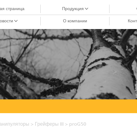
ая страница
Продукция
овости
О компании
Конт
Краны-манипуляторы
Краны City
Грейферы III
Краны-манипуляторы для лесозаготовки
Харвестерные головки
Грейферы II
Манипуляторы
Процессоры циклической подачи
Прицепы
анипуляторы
>
Грейферы III
>
proG50
Грейферы I