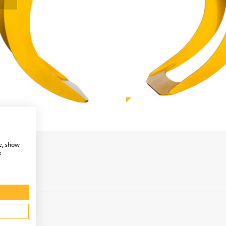
e, show
e