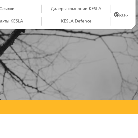
Ссылки
Дилеры компании KESLA
RU
акты KESLA
KESLA Defence