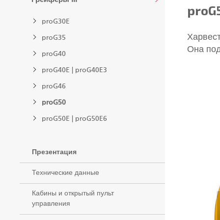
proG
proG30E
Харвест
proG35
Она под
proG40
proG40E | proG40E3
proG46
proG50
proG50E | proG50E6
Презентация
Технические данные
Кабины и открытый пульт
управления