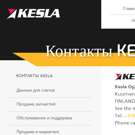
Kesla.com
Главн
Н
Контакты K
КОНТАКТЫ KESLA
Kesla Oy
Данные для счетов
Kuurnan
FINLAN
Продажа запчастей
See the
Tel.
+358
Обслуживание и поддержка
Phone cal
Продажи и маркетинг