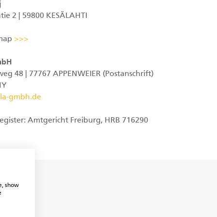
j
tie 2 | 59800 KESÄLAHTI
D
 map
>>>
mbH
eg 48 | 77767 APPENWEIER (Postanschrift)
NY
la-gmbh.de
egister:
Amtgericht Freiburg, HRB 716290
e, show
e