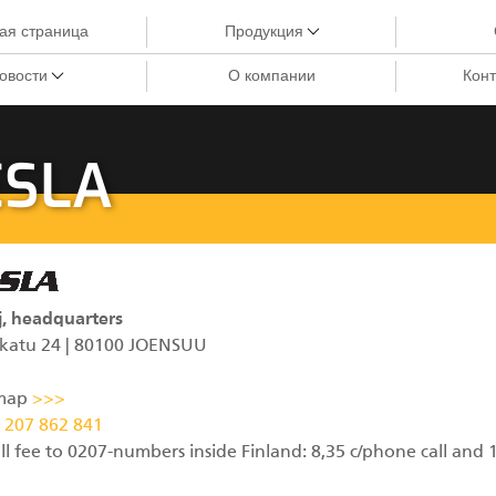
ая страница
Продукция
овости
О компании
Конт
Краны-манипуляторы
Краны City
ESLA
Грейферы III
Краны-манипуляторы для лесозаготовки
Харвестерные головки
Грейферы II
j, headquarters
katu 24 | 80100 JOENSUU
D
Манипуляторы
 map
>>>
Процессоры циклической подачи
 207 862 841
Прицепы
l fee to 0207-numbers inside Finland: 8,35 c/phone call and 1
Грейферы I