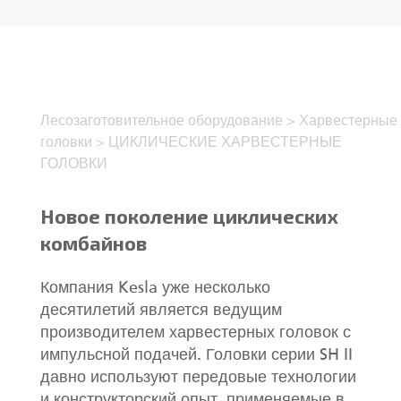
RU
Грейферы II
Лесозаготовительное оборудование
>
Харвестерные
Манипуляторы
головки
>
ЦИКЛИЧЕСКИЕ ХАРВЕСТЕРНЫЕ
ГОЛОВКИ
Процессоры циклической подачи
Новое поколение циклических
Прицепы
комбайнов
Грейферы I
Компания Kesla уже несколько
десятилетий является ведущим
производителем харвестерных головок с
импульсной подачей. Головки серии SH II
давно используют передовые технологии
и конструкторский опыт, применяемые в