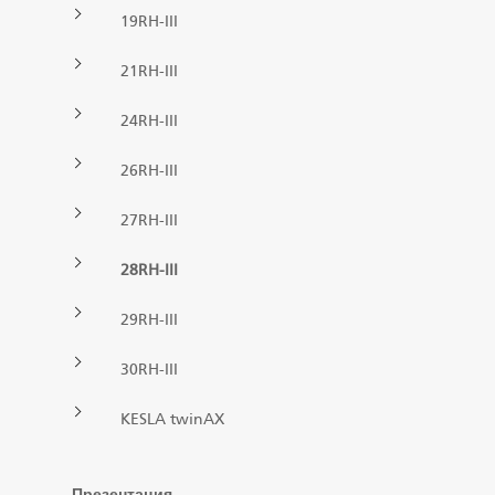
RU
19RH-III
Грейферы II
21RH-III
24RH-III
Манипуляторы
26RH-III
Процессоры циклической подачи
27RH-III
Прицепы
28RH-III
29RH-III
Грейферы I
30RH-III
KESLA twinAX