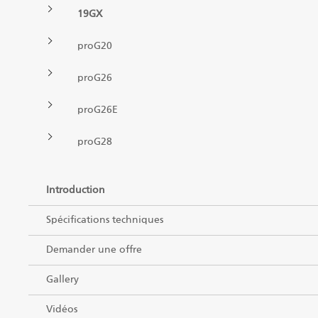
FR
19GX
Grappins II
proG20
proG26
Chargeuses
proG26E
Remorques
proG28
Processeur à alimentation pulsée
Introduction
Grappins I
Spécifications techniques
Demander une offre
Gallery
Vidéos