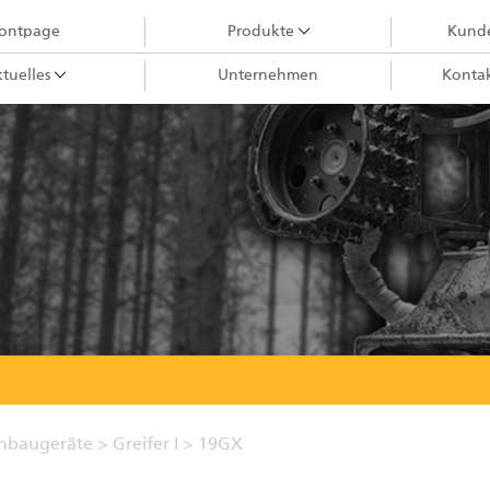
rontpage
Produkte
Kunde
tuelles
Unternehmen
Kontak
Holzkrane
City-Krane
Greifer III
Harvesteraggregate
Forstkrane
Greifer II
Ladekrane
Forstanhänger
Impulsprozessor
anbaugeräte
>
Greifer I
>
19GX
Greifer I