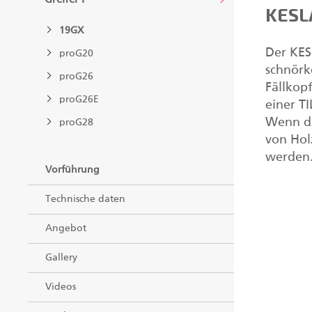
KESLA
19GX
Der KES
proG20
schnörk
proG26
Fällkop
proG26E
einer T
Wenn di
proG28
von Hol
werden
Vorführung
Technische daten
Angebot
Gallery
Videos