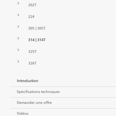
FR
202T
Grappins II
224
305 | 305T
Chargeuses
314 | 314T
Remorques
325T
Processeur à alimentation pulsée
326T
Grappins I
Introduction
Spécifications techniques
Demander une offre
Vidéos