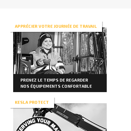
FR
Grappins II
APPRÉCIER VOTRE JOURNÉE DE TRAVAIL
Chargeuses
Remorques
Processeur à alimentation pulsée
PRENEZ LE TEMPS DE REGARDER
Grappins I
NOS ÉQUIPEMENTS CONFORTABLE
KESLA PROTECT