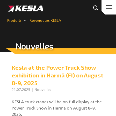
Kesla.com
Page d'accueil
Produits
Produits
Revendeurs KESLA
Histoires de clients Kesla
Nouvelles
Revendeurs KESLA
Grues forestiéres
Nouvelles
Grues City
Kesla at the Power Truck Show
Entreprise
Grappins III
exhibition in Härmä (FI) on August
8-9, 2025
Contact
21.07.2025
Nouvelles
KESLA Defence
Têtes d'abatteuses
KESLA truck cranes will be on full display at the
Power Truck Show in Härmä on August 8–9,
GRUES FORESTIÈRES
2025.