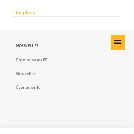
FR
Grappins II
Lire plus »
Chargeuses
NOUVELLES
Remorques
Press releases FR
Processeur à alimentation pulsée
Nouvelles
Grappins I
Événements