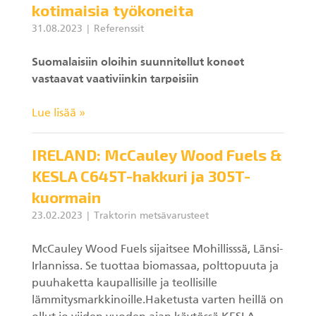
kotimaisia työkoneita
31.08.2023
Referenssit
Suomalaisiin oloihin suunnitellut koneet
vastaavat vaativiinkin tarpeisiin
Lue lisää »
IRELAND: McCauley Wood Fuels &
KESLA C645T-hakkuri ja 305T-
kuormain
23.02.2023
Traktorin metsävarusteet
McCauley Wood Fuels sijaitsee Mohillisssä, Länsi-
Irlannissa. Se tuottaa biomassaa, polttopuuta ja
puuhaketta kaupallisille ja teollisille
lämmitysmarkkinoille.Haketusta varten heillä on