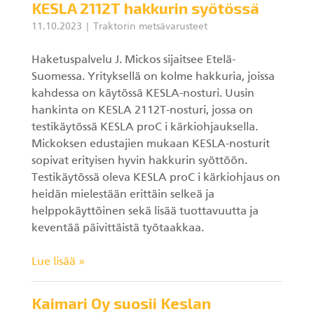
KESLA 2112T hakkurin syötössä
11.10.2023
Traktorin metsävarusteet
Haketuspalvelu J. Mickos sijaitsee Etelä-
Suomessa. Yrityksellä on kolme hakkuria, joissa
kahdessa on käytössä KESLA-nosturi. Uusin
hankinta on KESLA 2112T-nosturi, jossa on
testikäytössä KESLA proC i kärkiohjauksella.
Mickoksen edustajien mukaan KESLA-nosturit
sopivat erityisen hyvin hakkurin syöttöön.
Testikäytössä oleva KESLA proC i kärkiohjaus on
heidän mielestään erittäin selkeä ja
helppokäyttöinen sekä lisää tuottavuutta ja
keventää päivittäistä työtaakkaa.
Lue lisää »
Kaimari Oy suosii Keslan