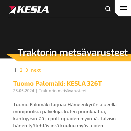
Kesla.com
Etusivu
Tuotteet
Referenssit
Traktorin metsävarusteet
KESLA-jälleenmyyjät
Puutavaranosturit
Ajankohtaista
City-nosturit
1
2
3
next
Yritys
Kahmarit III
Tuomo Palomäki: KESLA 326T
25.06.2024
Traktorin metsävarusteet
Ura Keslalla
Tuomo Palomäki tarjoaa Hämeenkyrön alueella
Sijoittajille
monipuolisia palveluja, kuten puunkaatoa,
Kahmarit II
kantojyrsintää ja polttopuiden myyntiä. Talvisin
Tehtaan yhteystiedot
hänen työtehtäviinsä kuuluu myös teiden
Harvesterikourat