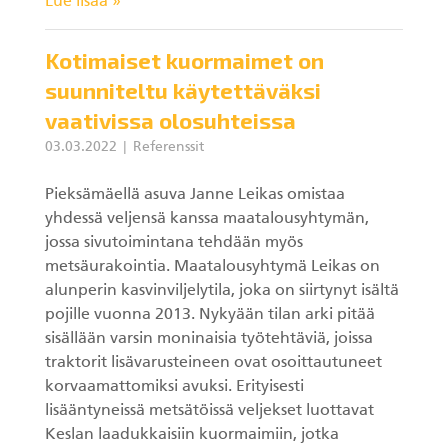
Lue lisää »
Kotimaiset kuormaimet on
suunniteltu käytettäväksi
vaativissa olosuhteissa
03.03.2022
Referenssit
Pieksämäellä asuva Janne Leikas omistaa
yhdessä veljensä kanssa maatalousyhtymän,
jossa sivutoimintana tehdään myös
metsäurakointia. Maatalousyhtymä Leikas on
alunperin kasvinviljelytila, joka on siirtynyt isältä
pojille vuonna 2013. Nykyään tilan arki pitää
sisällään varsin moninaisia työtehtäviä, joissa
traktorit lisävarusteineen ovat osoittautuneet
korvaamattomiksi avuksi. Erityisesti
lisääntyneissä metsätöissä veljekset luottavat
Keslan laadukkaisiin kuormaimiin, jotka