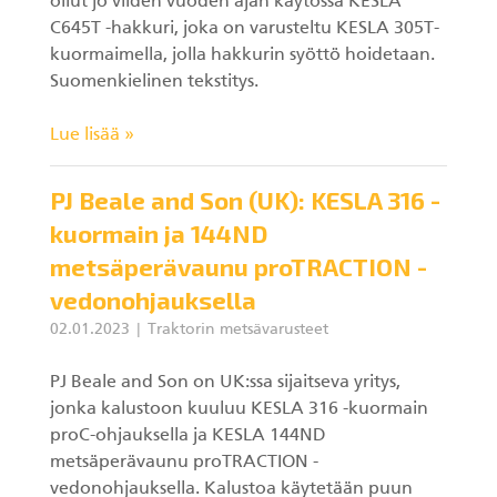
ollut jo viiden vuoden ajan käytössä KESLA
C645T -hakkuri, joka on varusteltu KESLA 305T-
kuormaimella, jolla hakkurin syöttö hoidetaan.
Suomenkielinen tekstitys.
Lue lisää »
PJ Beale and Son (UK): KESLA 316 -
kuormain ja 144ND
metsäperävaunu proTRACTION -
vedonohjauksella
02.01.2023
Traktorin metsävarusteet
PJ Beale and Son on UK:ssa sijaitseva yritys,
jonka kalustoon kuuluu KESLA 316 -kuormain
proC-ohjauksella ja KESLA 144ND
metsäperävaunu proTRACTION -
vedonohjauksella. Kalustoa käytetään puun