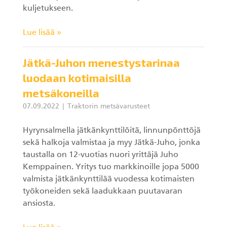
kuljetukseen.
Lue lisää »
Jätkä-Juhon menestystarinaa
luodaan kotimaisilla
metsäkoneilla
07.09.2022
Traktorin metsävarusteet
Hyrynsalmella jätkänkynttilöitä, linnunpönttöjä
sekä halkoja valmistaa ja myy Jätkä-Juho, jonka
taustalla on 12-vuotias nuori yrittäjä Juho
Kemppainen. Yritys tuo markkinoille jopa 5000
valmista jätkänkynttilää vuodessa kotimaisten
työkoneiden sekä laadukkaan puutavaran
ansiosta.