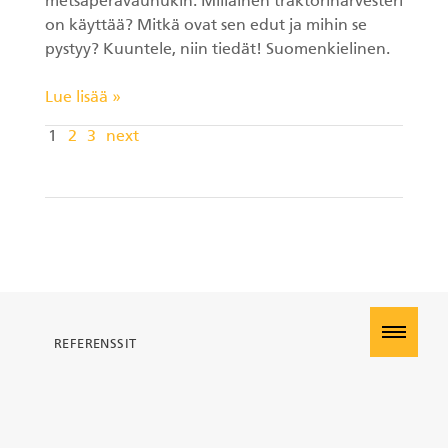
metsäperävaunukin. Millainen traktoriharvesteri
on käyttää? Mitkä ovat sen edut ja mihin se
pystyy? Kuuntele, niin tiedät! Suomenkielinen.
Lue lisää »
1
2
3
next
REFERENSSIT