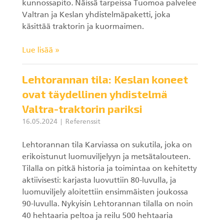
kunnossapito. Näissä tarpeissa Tuomoa palvelee
KESLA Defence
Valtran ja Keslan yhdistelmäpaketti, joka
Metsäkonenosturit
käsittää traktorin ja kuormaimen.
Lue lisää »
FI
Kuormaimet
Lehtorannan tila: Keslan koneet
ovat täydellinen yhdistelmä
Perävaunut
Valtra-traktorin pariksi
Sykeprosessori
16.05.2024
Referenssit
Kahmarit I
Lehtorannan tila Karviassa on sukutila, joka on
erikoistunut luomuviljelyyn ja metsätalouteen.
Tilalla on pitkä historia ja toimintaa on kehitetty
aktiivisesti: karjasta luovuttiin 80-luvulla, ja
luomuviljely aloitettiin ensimmäisten joukossa
90-luvulla. Nykyisin Lehtorannan tilalla on noin
40 hehtaaria peltoa ja reilu 500 hehtaaria