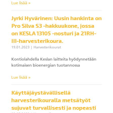
Lue lisää »
KESLA Defence
Metsäkonenosturit
Jyrki Hyvärinen: Uusin hankinta on
Pro Silva S3 -hakkuukone, jossa
FI
on KESLA 13105 -nosturi ja 21RH-
Kuormaimet
III-harvesterikoura.
19.01.2023
Harvesterikourat
Perävaunut
Kontiolahdella Keslan laitteita hyödynnetään
Sykeprosessori
kotimaisen bioenergian tuotannossa
Kahmarit I
Lue lisää »
Käyttäjäystävällisellä
harvesterikouralla metsätyöt
sujuvat turvallisesti ja nopeasti