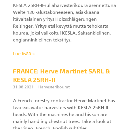
KESLA 25RH-II-rullaharvesterikoura asennettuna
Welte 130 -alustakoneeseen, asiakkaana
itävaltalainen yritys Holzschlägerungen
Reisinger. Yritys etsi kevyttä mutta tehokasta
kouraa, joksi valikoitui KESLA. Saksankielinen,
englanninkielinen tekstitys.
Lue lisää »
FRANCE: Herve Martinet SARL &
KESLA 25RH-II
31.08.2021
Harvesterikourat
A French forestry contractor Herve Martinet has
two excavator harvesters with KESLA 25RH-II
heads. With the machines he and his son are
mainly handling chestnut trees. Take a look at
the video! French, English subtitles.