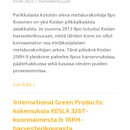
03.05.2022
Harvesterikourat
Parikkalasta kotoisin oleva metsäurakoitsija Ilpo
Kosonen on yksi Keslan pitkäaikaisista
asiakkaista. Jo vuonna 2013 Ilpo tutustui Keslan
harvesterikouraan, mistä lähtien kone on ollut
korvaamaton osa eteläkarjalaisen
metsäurakoitsijan arkea. Tänä päivänä Keslan
25RH-II yleiskone palvelee Ilpoa harvennuksissa,
päätehakkuissa sekä kasassa olevien puiden
prosessoinnissa.
Lue lisää »
International Green Products:
kokemuksia KESLA 326T-
kuormaimesta & 16RH-
harvesterikourasta