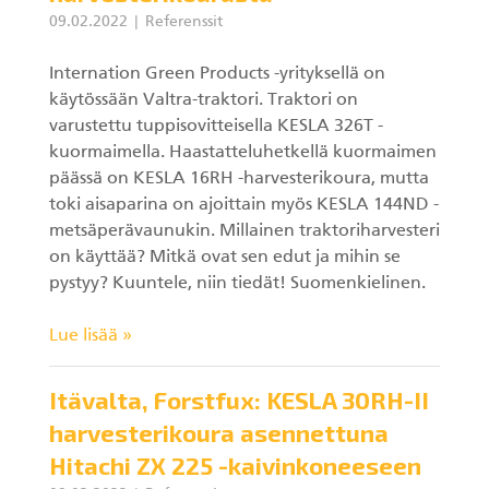
09.02.2022
Referenssit
Internation Green Products -yrityksellä on
käytössään Valtra-traktori. Traktori on
varustettu tuppisovitteisella KESLA 326T -
kuormaimella. Haastatteluhetkellä kuormaimen
päässä on KESLA 16RH -harvesterikoura, mutta
toki aisaparina on ajoittain myös KESLA 144ND -
metsäperävaunukin. Millainen traktoriharvesteri
on käyttää? Mitkä ovat sen edut ja mihin se
pystyy? Kuuntele, niin tiedät! Suomenkielinen.
Lue lisää »
Itävalta, Forstfux: KESLA 30RH-II
harvesterikoura asennettuna
Hitachi ZX 225 -kaivinkoneeseen