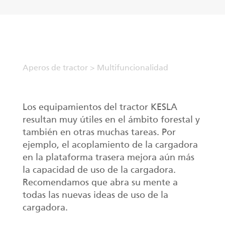
ES
Garras II
Aperos de tractor
>
Multifuncionalidad
Manipuladores
Remolques
Los equipamientos del tractor KESLA
resultan muy útiles en el ámbito forestal y
Bancada procesadora telescópica
también en otras muchas tareas. Por
ejemplo, el acoplamiento de la cargadora
Garras I
en la plataforma trasera mejora aún más
la capacidad de uso de la cargadora.
Recomendamos que abra su mente a
todas las nuevas ideas de uso de la
cargadora.