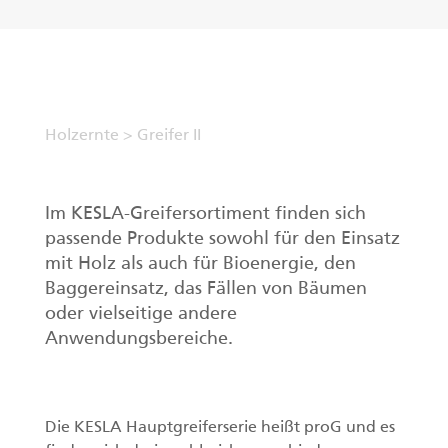
DE
Greifer II
Holzernte
>
Greifer II
Ladekrane
Forstanhänger
Im KESLA-Greifersortiment finden sich
passende Produkte sowohl für den Einsatz
Impulsprozessor
mit Holz als auch für Bioenergie, den
Baggereinsatz, das Fällen von Bäumen
Greifer I
oder vielseitige andere
Anwendungsbereiche.
Die KESLA Hauptgreiferserie heißt proG und es