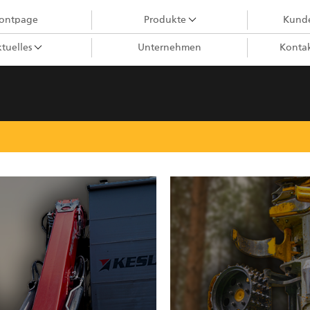
rontpage
Produkte
Kunde
tuelles
Unternehmen
Kontak
Holzkrane
City-Krane
Greifer III
Harvesteraggregate
Forstkrane
Greifer II
Ladekrane
Forstanhänger
Impulsprozessor
Greifer I