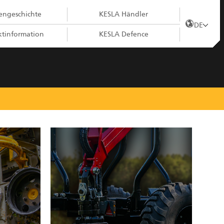
ngeschichte
KESLA Händler
DE
tinformation
KESLA Defence