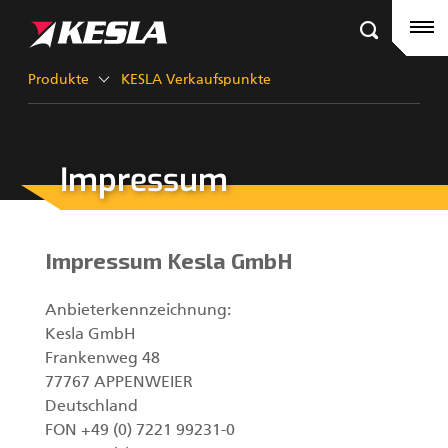
Kesla.com
Kesla GmbH
Produkte
Produkte
KESLA Verkaufspunkte
KESLA Verkaufspunkte
Impressum
Aktuelles
Kontaktinformation
Impressum Kesla GmbH
KESLA Defence
Anbieterkennzeichnung:
Kesla GmbH
Frankenweg 48
77767 APPENWEIER
Deutschland
FON +49 (0) 7221 99231-0