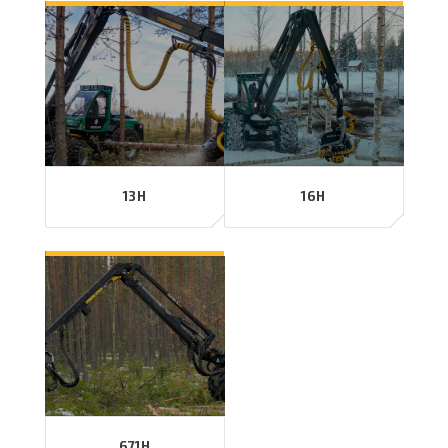
13H
16H
671H