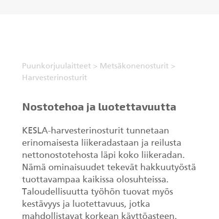
KESLA Defence
Metsäkonenosturit
FI
Puunkorjuulaitteet
>
Metsäkonenosturit
>
Kuormaimet
Harvesterinosturit
Perävaunut
Nostotehoa ja luotettavuutta
Sykeprosessori
KESLA-harvesterinosturit tunnetaan
erinomaisesta liikeradastaan ja reilusta
Kahmarit I
nettonostotehosta läpi koko liikeradan.
Nämä ominaisuudet tekevät hakkuutyöstä
tuottavampaa kaikissa olosuhteissa.
Taloudellisuutta työhön tuovat myös
kestävyys ja luotettavuus, jotka
mahdollistavat korkean käyttöasteen.