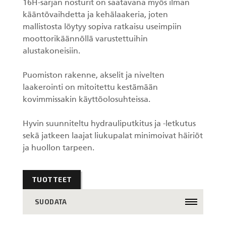
16H-sarjan nosturit on saatavana myös ilman
kääntövaihdetta ja kehälaakeria, joten
mallistosta löytyy sopiva ratkaisu useimpiin
moottorikäännöllä varustettuihin
alustakoneisiin.
Puomiston rakenne, akselit ja nivelten
laakerointi on mitoitettu kestämään
kovimmissakin käyttöolosuhteissa.
Hyvin suunniteltu hydrauliputkitus ja -letkutus
sekä jatkeen laajat liukupalat minimoivat häiriöt
ja huollon tarpeen.
TUOTTEET
SUODATA