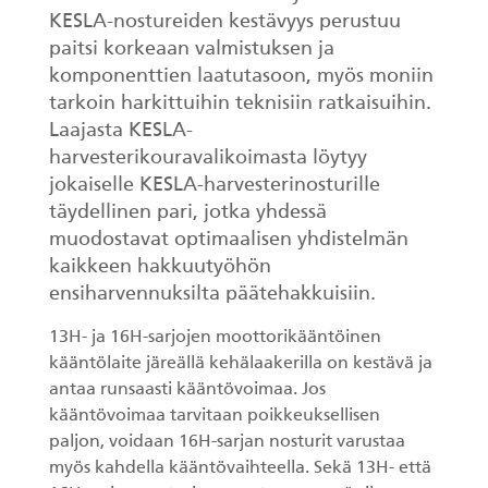
KESLA-nostureiden kestävyys perustuu
paitsi korkeaan valmistuksen ja
komponenttien laatutasoon, myös moniin
tarkoin harkittuihin teknisiin ratkaisuihin.
Laajasta KESLA-
harvesterikouravalikoimasta löytyy
jokaiselle KESLA-harvesterinosturille
täydellinen pari, jotka yhdessä
muodostavat optimaalisen yhdistelmän
kaikkeen hakkuutyöhön
ensiharvennuksilta päätehakkuisiin.
13H- ja 16H-sarjojen moottorikääntöinen
kääntölaite järeällä kehälaakerilla on kestävä ja
antaa runsaasti kääntövoimaa. Jos
kääntövoimaa tarvitaan poikkeuksellisen
paljon, voidaan 16H-sarjan nosturit varustaa
myös kahdella kääntövaihteella. Sekä 13H- että