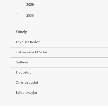
20SH-II
KESLA Defence
Metsäkonenosturit
25SH-II
FI
Esittely
Kuormaimet
Tekniset tiedot
Perävaunut
Kokoa oma KESLAsi
Sykeprosessori
Galleria
Kahmarit I
Tiedostot
Ominaisuudet
Jälleenmyyjät