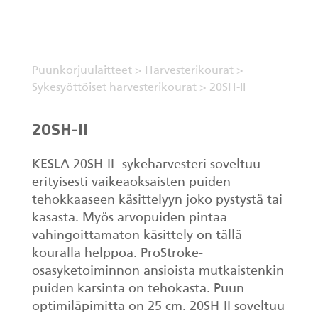
Puunkorjuulaitteet
>
Harvesterikourat
>
Sykesyöttöiset harvesterikourat
>
20SH-II
20SH-II
KESLA 20SH-II -sykeharvesteri soveltuu
erityisesti vaikeaoksaisten puiden
tehokkaaseen käsittelyyn joko pystystä tai
kasasta. Myös arvopuiden pintaa
vahingoittamaton käsittely on tällä
kouralla helppoa. ProStroke-
osasyketoiminnon ansioista mutkaistenkin
puiden karsinta on tehokasta. Puun
optimiläpimitta on 25 cm. 20SH-II soveltuu