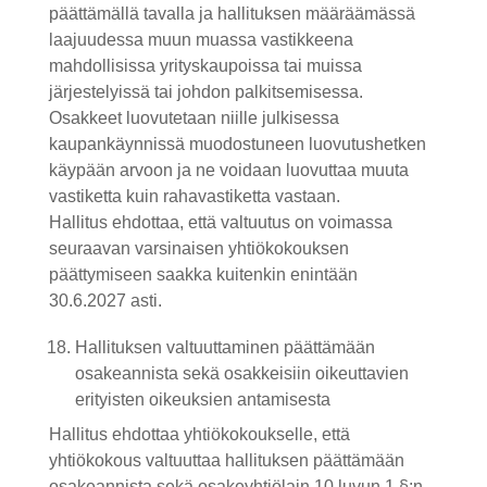
päättämällä tavalla ja hallituksen määräämässä
laajuudessa muun muassa vastikkeena
mahdollisissa yrityskaupoissa tai muissa
järjestelyissä tai johdon palkitsemisessa.
Osakkeet luovutetaan niille julkisessa
kaupankäynnissä muodostuneen luovutushetken
käypään arvoon ja ne voidaan luovuttaa muuta
vastiketta kuin rahavastiketta vastaan.
Hallitus ehdottaa, että valtuutus on voimassa
seuraavan varsinaisen yhtiökokouksen
päättymiseen saakka kuitenkin enintään
30.6.2027 asti.
Hallituksen valtuuttaminen päättämään
osakeannista sekä osakkeisiin oikeuttavien
erityisten oikeuksien antamisesta
Hallitus ehdottaa yhtiökokoukselle, että
yhtiökokous valtuuttaa hallituksen päättämään
osakeannista sekä osakeyhtiölain 10 luvun 1 §:n