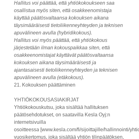
Hallitus voi päättää, että yhtiökokoukseen saa
osallistua myös siten, että osakkeenomistaja
käyttää päätösvaltaansa kokouksen aikana
täysimääräisesti tietoliikenneyhteyden ja teknisen
apuvälineen avulla (hybridikokous).
Hallitus voi myös päättää, että yhtiökokous
järjestetään ilman kokouspaikkaa siten, että
osakkeenomistajat käyttävät päätösvaltaansa
kokouksen aikana täysimääräisesti ja
ajantasaisesti tietoliikenneyhteyden ja teknisen
apuvälineen avulla (etäkokous).
21. Kokouksen päättäminen
YHTIÖKOKOUSASIAKIRJAT
Yhtiökokouskutsu, joka sisältää hallituksen
päätösehdotukset, on saatavilla Kesla Oyj:n
internetsivuilla
osoitteessa
[www.kesla.com/fi/sijoittajille/hallinnointi/yht
vuosikertomus, joka sisältää yhtiön tilinpäätöksen,