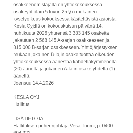
osakkeenomistajalla on yhtiökokouksessa
osakeyhtiölain 5 luvun 25 §:n mukainen
kyselyoikeus kokouksessa käsiteltävistä asioista.
Kesla Oyj:llä on kokouskutsun päivänä 14.
huhtikuuta 2026 yhteensä 3
383
145 osaketta
jakautuen 2
568 145 A-sarjan osakkeeseen ja
815
000 B-sarjan osakkeeseen. Yhtiöjärjestyksen
mukaan jokainen B-lajin osake tuottaa oikeuden
yhtiökokouksessa äänestää kahdellakymmenellä
(20) äänellä ja jokainen A-lajin osake yhdellä (1)
äänellä.
Joensuu 14.4.2026
KESLA OYJ
Hallitus
LISÄTIETOJA:
Hallituksen puheenjohtaja Vesa Tuomi, p.
0400
604 922