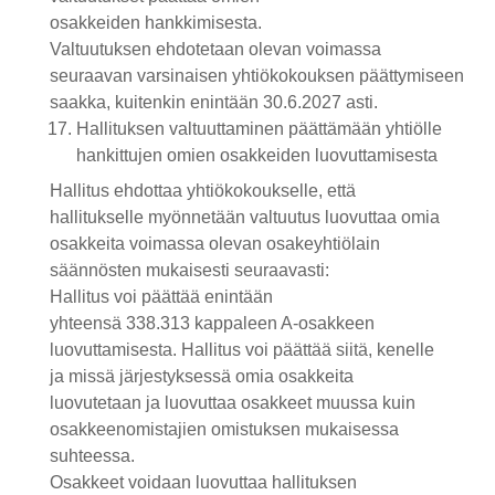
osakkeiden
hankkimisesta.
Valtuutuksen ehdotetaan olevan
voimassa
seuraavan
varsinaisen
yhtiökokouksen
päättymiseen
saakka, kuitenkin enintään 30.6.2027 asti.
Hallituksen valtuuttaminen päättämään yhtiölle
hankittujen omien osakkeiden luovuttamisesta
Hallitus ehdottaa yhtiökokoukselle, että
hallitukselle myönnetään valtuutus luovuttaa omia
osakkeita voimassa olevan osakeyhtiölain
säännösten mukaisesti seuraavasti:
Hallitus voi päättää enintään
yhteensä
338.313
kappaleen A-osakkeen
luovuttamisesta. Hallitus voi päättää siitä, kenelle
ja missä järjestyksessä omia osakkeita
luovutetaan ja luovuttaa osakkeet muussa kuin
osakkeenomistajien omistuksen mukaisessa
suhteessa.
Osakkeet voidaan luovuttaa hallituksen