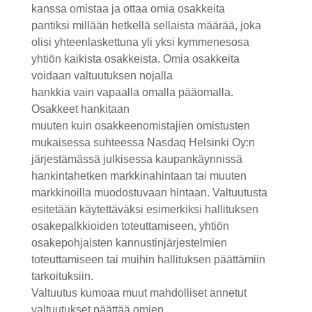
kanssa omistaa ja ottaa omia osakkeita
pantiksi
millään hetkellä sellaista määrää,
joka
olisi
yhteenlaskettuna yli yksi kymmenesosa
yhtiön
kaikista
osakkeista.
Omia osakkeita
voidaan valtuutuksen nojalla
hankkia
vain
vapaalla omalla pääomalla.
Osakkeet hankitaan
muuten
kuin
osakkeenomistajien omistusten
mukaisessa
suhteessa Nasdaq Helsinki Oy:n
järjestämässä
julkisessa kaupankäynnissä
hankintahetken
markkinahintaan tai muuten
markkinoilla muodostuvaan hintaan.
Valtuutusta
esitetään käytettäväksi esimerkiksi
hallituksen
osakepalkkioiden toteuttamiseen,
yhtiön
osakepohjaisten
kannustinjärjestelmien
toteuttamiseen tai muihin hallituksen päättämiin
tarkoituksiin.
Valtuutus
kumoaa muut mahdolliset annetut
valtuutukset
päättää omien