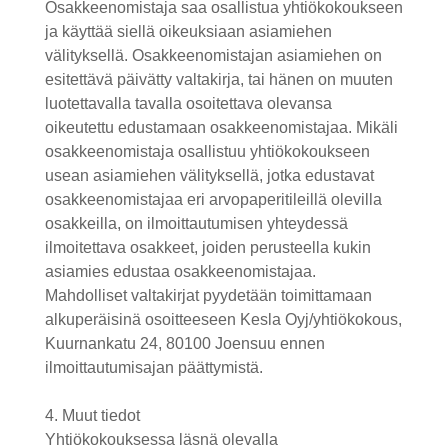
Osakkeenomistaja saa osallistua yhtiökokoukseen
ja käyttää siellä oikeuksiaan asiamiehen
välityksellä. Osakkeenomistajan asiamiehen on
esitettävä päivätty valtakirja, tai hänen on muuten
luotettavalla tavalla osoitettava olevansa
oikeutettu edustamaan osakkeenomistajaa. Mikäli
osakkeenomistaja osallistuu yhtiökokoukseen
usean asiamiehen välityksellä, jotka edustavat
osakkeenomistajaa eri arvopaperitileillä olevilla
osakkeilla, on ilmoittautumisen yhteydessä
ilmoitettava osakkeet, joiden perusteella kukin
asiamies edustaa osakkeenomistajaa.
Mahdolliset valtakirjat pyydetään toimittamaan
alkuperäisinä osoitteeseen Kesla Oyj/yhtiökokous,
Kuurnankatu 24, 80100 Joensuu ennen
ilmoittautumisajan päättymistä.
4. Muut tiedot
Yhtiökokouksessa läsnä olevalla