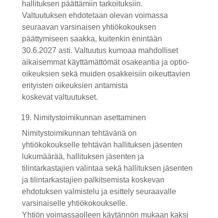
hallituksen päättämiin tarkoituksiin.
Valtuutuksen ehdotetaan olevan voimassa
seuraavan varsinaisen yhtiökokouksen
päättymiseen saakka, kuitenkin enintään
30.6.2027 asti. Valtuutus kumoaa mahdolliset
aikaisemmat käyttämättömät osakeantia ja optio
-
oikeuksien sekä muiden osakkeisiin oikeuttavien
erityisten oikeuksien antamista
koskevat
valtuutukset.
Nimitystoimikunnan asettaminen
Nimitystoimikunnan tehtävänä on
yhtiökokoukselle tehtävän hallituksen jäsenten
lukumäärää, hallituksen jäsenten ja
tilintarkastajien valintaa sekä hallituksen jäsenten
ja tilintarkastajien palkitsemista koskevan
ehdotuksen valmistelu ja esittely seuraavalle
varsinaiselle yhtiökokoukselle.
Yhtiön voimassaolleen käytännön mukaan kaksi