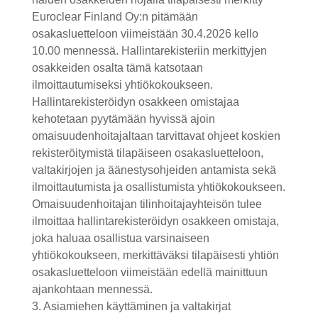
Euroclear Finland Oy:n pitämään
osakasluetteloon viimeistään 30.4.2026 kello
10.00 mennessä. Hallintarekisteriin merkittyjen
osakkeiden osalta tämä katsotaan
ilmoittautumiseksi yhtiökokoukseen.
Hallintarekisteröidyn osakkeen omistajaa
kehotetaan pyytämään hyvissä ajoin
omaisuudenhoitajaltaan tarvittavat ohjeet koskien
rekisteröitymistä tilapäiseen osakasluetteloon,
valtakirjojen ja äänestysohjeiden antamista sekä
ilmoittautumista ja osallistumista yhtiökokoukseen.
Omaisuudenhoitajan tilinhoitajayhteisön tulee
ilmoittaa hallintarekisteröidyn osakkeen omistaja,
joka haluaa osallistua varsinaiseen
yhtiökokoukseen, merkittäväksi tilapäisesti yhtiön
osakasluetteloon viimeistään edellä mainittuun
ajankohtaan mennessä.
3. Asiamiehen käyttäminen ja valtakirjat