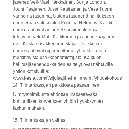
jäsenet: Veli-Matti Kärkkäinen, Sonja London,
Jouni Paajanen, Jussi Rautiainen ja Vesa Tuomi
vanhoina jäseninä. Uutena jäsenenä hallitukseen
ehdotetaan valittavaksi Kristiina Helenius. Kaikki
ehdokkaat ovat antaneet suostumuksensa
tehtäviin. Veli-Matti Kärkkäinen ja Jouni Paajanen
ovat Keslan osakkeenomistajia – kaikki muut
ehdokkaat ovat riippumattomia yhtiöstä ja sen
merkittävistä osakkeenomistajista. Kaikkien
hallitusjäsenehdokkaiden esittelyt ovat nähtävillä
yhtiön kotisivuilla:
www.kesla.com/fi/sijoittajille/hallinnointi/yhtioekokous
Tilintarkastajan palkkiosta päättäminen
Nimitystoimikunta ehdottaa maksettavaksi
kohtuullisen korvauksen yhtiön hyväksymän
laskun mukaan.
Tilintarkastajan valinta