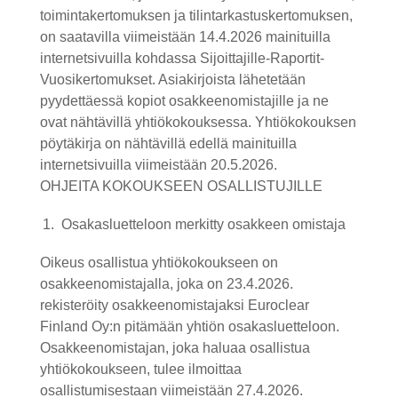
toimintakertomuksen ja tilintarkastuskertomuksen,
on saatavilla viimeistään 14.4.2026 mainituilla
internetsivuilla kohdassa Sijoittajille-Raportit-
Vuosikertomukset. Asiakirjoista lähetetään
pyydettäessä kopiot osakkeenomistajille ja ne
ovat nähtävillä yhtiökokouksessa. Yhtiökokouksen
pöytäkirja on nähtävillä edellä mainituilla
internetsivuilla viimeistään
20.5.2026.
OHJEITA KOKOUKSEEN OSALLISTUJILLE
Osakasluetteloon merkitty osakkeen omistaja
Oikeus osallistua yhtiökokoukseen on
osakkeenomistajalla, joka on 23.4.2026.
rekisteröity osakkeenomistajaksi Euroclear
Finland Oy:n pitämään yhtiön osakasluetteloon.
Osakkeenomistajan, joka haluaa osallistua
yhtiökokoukseen, tulee ilmoittaa
osallistumisestaan viimeistään 27.4.2026.