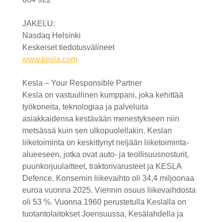
JAKELU:
Nasdaq Helsinki
Keskeiset tiedotusvälineet
www.kesla.com
Kesla – Your Responsible Partner
Kesla on vastuullinen kumppani, joka kehittää
työkoneita, teknologiaa ja palveluita
asiakkaidensa
kestävään menestykseen niin
metsässä kuin sen ulkopuolellakin. Keslan
liiketoiminta on keskittynyt neljään liiketoiminta-
alueeseen, jotka ovat auto- ja teollisuusnosturit,
puunkorjuulaitteet, traktorivarusteet ja KESLA
Defence. Konsernin liikevaihto oli 34,4 miljoonaa
euroa
vuonna 2025. Viennin osuus liikevaihdosta
oli 53 %. Vuonna 1960 perustetulla Keslalla on
tuotantolaitokset Joensuussa, Kesälahdella ja