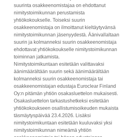
suurinta osakkeenomistajaa on ehdottanut
nimitystoimikunnan perustamista
yhtiökokoukselle. Toiseksi suurin
osakkeenomistaja on ilmoittanut kieltäytyvänsä
nimitystoimikunnan jäsenyydestä. Äänivallaltaan
suurin ja kolmanneksi suurin osakkeenomistaja
ehdottavat yhtiökokoukselle nimitystoimikunnan
toiminnan jatkamista.
Nimitystoimikuntaan esitetään valittavaksi
äänimäärältään suurin sekä äänimäärältään
kolmanneksi suurin osakkeenomistaja tai
osakkeenomistajan edustaja Euroclear Finland
Oy:n pitämän yhtiön osakasluettelon mukaisesti.
Osakasluettelon tarkastushetkeksi esitetään
yhtiökokoukseen osallistumisoikeuden mukaista
täsmäytyspäivää 23.4.2026. Lisäksi
nimitystoimikuntaan esitetään kuuluvaksi yksi
nimitystoimikunnan nimeämä yhtiön