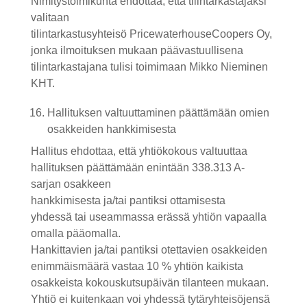
Nimitystoimikunta ehdottaa, että tilintarkastajaksi
valitaan
tilintarkastusyhteisö
PricewaterhouseCoopers Oy,
jonka ilmoituksen mukaan päävastuullisena
tilintarkastajana tulisi toimimaan Mikko Nieminen
KHT.
Hallituksen valtuuttaminen päättämään omien
osakkeiden hankkimisesta
Hallitus ehdottaa, että yhtiökokous valtuuttaa
hallituksen päättämään enintään
338.313 A-
sarjan
osakkeen
hankkimisesta
ja/tai
pantiksi
ottamisesta
yhdessä
tai useammassa
erässä
yhtiön vapaalla
omalla
pääomalla.
Hankittavien
ja/tai
pantiksi
otettavien osakkeiden
enimmäismäärä vastaa
10 % yhtiön kaikista
osakkeista kokouskutsupäivän tilanteen mukaan.
Yhtiö ei kuitenkaan voi
yhdessä tytäryhteisöjensä