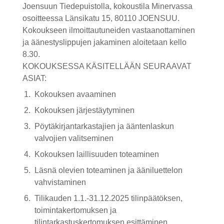
Joensuun Tiedepuistolla, kokoustila Minervassa
KESLA Defence
osoitteessa Länsikatu 15, 80110 JOENSUU.
Metsäkonenosturit
Kokoukseen ilmoittautuneiden vastaanottaminen
ja äänestyslippujen jakaminen aloitetaan kello
FI
8.30.
KOKOUKSESSA KÄSITELLÄÄN SEURAAVAT
Kuormaimet
ASIAT:
Kokouksen avaaminen
Perävaunut
Kokouksen järjestäytyminen
Sykeprosessori
Pöytäkirjantarkastajien ja ääntenlaskun
valvojien valitseminen
Kahmarit I
Kokouksen laillisuuden toteaminen
Läsnä olevien toteaminen ja ääniluettelon
vahvistaminen
Tilikauden 1.1.-31.12.2025 tilinpäätöksen,
toimintakertomuksen ja
tilintarkastuskertomuksen esittäminen