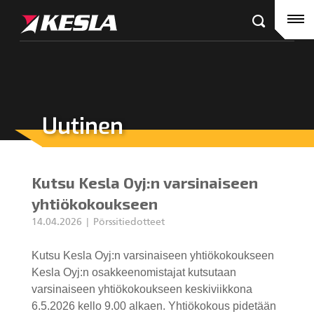
Kesla.com
Etusivu
Tuotteet
Referenssit
Uutinen
KESLA-jälleenmyyjät
Puutavaranosturit
Ajankohtaista
City-nosturit
Kutsu Kesla Oyj:n varsinaiseen
Yritys
Kahmarit III
yhtiökokoukseen
14.04.2026
Pörssitiedotteet
Ura Keslalla
Kutsu Kesla Oyj:n varsinaiseen yhtiökokoukseen
Sijoittajille
Kahmarit II
Kesla Oyj:n osakkeenomistajat kutsutaan
varsinaiseen yhtiökokoukseen keskiviikkona
Tehtaan yhteystiedot
6.5.2026 kello 9.00 alkaen. Yhtiökokous pidetään
Harvesterikourat