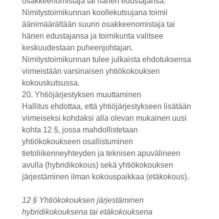
osakkeenomistaja tai hänen edustajansa.
Nimitystoimikunnan koollekutsujana toimii
äänimäärältään suurin osakkeenomistaja tai
hänen edustajansa ja toimikunta valitsee
keskuudestaan puheenjohtajan.
Nimitystoimikunnan tulee julkaista ehdotuksensa
viimeistään varsinaisen yhtiökokouksen
kokouskutsussa.
20. Yhtiöjärjestyksen muuttaminen
Hallitus ehdottaa, että yhtiöjärjestykseen lisätään
viimeiseksi kohdaksi alla olevan mukainen uusi
kohta 12 §, jossa mahdollistetaan
yhtiökokoukseen osallistuminen
tietoliikenneyhteyden ja teknisen apuvälineen
avulla (hybridikokous) sekä yhtiökokouksen
järjestäminen ilman kokouspaikkaa (etäkokous).
12 § Yhtiökokouksen järjestäminen
hybridikokouksena tai etäkokouksena