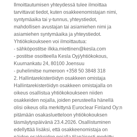
Ilmoittautumisen yhteydessä tulee ilmoittaa
tarvittavat tiedot, kuten osakkeenomistajan nimi,
syntymäaika tai y-tunnus, yhteystiedot,
mahdollisen avustajan tai asiamiehen nimi ja
asiamiehen syntymäaika ja yhteystiedot.
Yhtiökokoukseen voi ilmoittautua:
- sähköpostitse ilkka.miettinen@kesla.com
- postitse osoitteella Kesla Oyj/yhtiökokous,
Kuurnankatu 24, 80100 Joensuu
- puhelimitse numeroon +358 50 3848 318
2. Hallintarekisteröidyn osakkeen omistaja
Hallintarekisteröidyn osakkeen omistajalla on
oikeus osallistua yhtiökokoukseen niiden
osakkeiden nojalla, joiden perusteella hänellä
olisi oikeus olla merkittynä Euroclear Finland Oy:n
pitämään osakasluetteloon yhtiökokouksen
täsmäytyspäivänä 23.4.2026. Osallistuminen
edellyttää lisäksi, että osakkeenomistaja on
näiden osakkeiden nojalla tilapäisesti merkitty