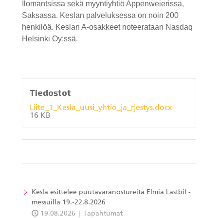
Ilomantsissa sekä myyntiyhtiö Appenweierissa,
Saksassa. Keslan palveluksessa on noin 200
henkilöä. Keslan A-osakkeet noteerataan Nasdaq
Helsinki Oy:ssä.
Tiedostot
Liite_1_Kesla_uusi_yhtio_ja_rjestys.docx
16 KB
Kesla esittelee puutavaranostureita Elmia Lastbil -
messuilla 19.-22.8.2026
19.08.2026
Tapahtumat