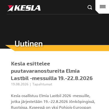
Kesla.com
Etusivu
Tuotteet
Referenssit
Uutinen
KESLA-jälleenmyyjät
Puutavaranosturit
Ajankohtaista
City-nosturit
Kesla esittelee
Yritys
Kahmarit III
puutavaranostureita Elmia
Lastbil -messuilla 19.-22.8.2026
Ura Keslalla
19.08.2026
Tapahtumat
Sijoittajille
Kahmarit II
Kesla osallistuu Elmia Lastbil 2026 -messuille,
jotka järjestetään 19.–22.8.2026 Jönköpingissä,
Tehtaan yhteystiedot
Harvesterikourat
Ruotsissa. Kyseessä on yksi Pohjois-Euroopan