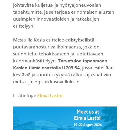
johtavista kuljetus- ja hyötyajoneuvoalan
KESLA Defence
Metsäkonenosturit
tapahtumista, ja se tarjoaa erinomaisen alustan
uusimpien innovaatioiden ja ratkaisujen
esittelyyn.
FI
Messuilla Kesla esittelee edistyksellistä
Kuormaimet
puutavaranosturivalikoimaansa, joka on
suunniteltu tehokkaaseen ja luotettavaan
Perävaunut
kuormankäsittelyyn.
Tervetuloa tapaamaan
Keslan tiimiä osastolle
U703:34
, jossa esitellään
Sykeprosessori
kestäviä ja suorituskykyisiä ratkaisuja vaativiin
metsä- ja logistiikkasovelluksiin.
Kahmarit I
Lisätietoja:
Elmia Lastbil