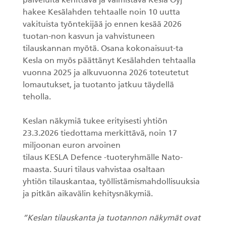
palveluita kehittävä ja valmistava Kesla Oyj
hakee Kesälahden tehtaalle noin 10 uutta
KESLA Defence
Metsäkonenosturit
vakituista työntekijää jo ennen kesää 2026
tuotan-non kasvun ja vahvistuneen
tilauskannan myötä. Osana kokonaisuut-ta
FI
Kesla on myös päättänyt Kesälahden tehtaalla
vuonna 2025 ja alkuvuonna 2026 toteutetut
Kuormaimet
lomautukset, ja tuotanto jatkuu täydellä
teholla.
Perävaunut
Keslan näkymiä tukee erityisesti yhtiön
Sykeprosessori
23.3.2026 tiedottama merkittävä, noin 17
miljoonan euron arvoinen
Kahmarit I
tilaus KESLA Defence -tuoteryhmälle Nato-
maasta. Suuri tilaus vahvistaa osaltaan
yhtiön tilauskantaa, työllistämismahdollisuuksia
ja pitkän aikavälin kehitysnäkymiä.
”Keslan tilauskanta ja tuotannon näkymät ovat