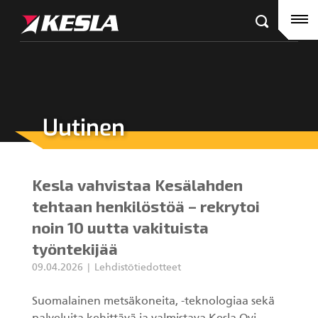
Kesla.com
Etusivu
Tuotteet
Referenssit
Uutinen
KESLA-jälleenmyyjät
Puutavaranosturit
Ajankohtaista
City-nosturit
Kesla vahvistaa Kesälahden
Yritys
Kahmarit III
tehtaan henkilöstöä – rekrytoi
noin 10 uutta vakituista
Ura Keslalla
työntekijää
Sijoittajille
09.04.2026
Lehdistötiedotteet
Kahmarit II
Suomalainen metsäkoneita, -teknologiaa sekä
Tehtaan yhteystiedot
Harvesterikourat