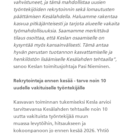
vahvistuneet, ja tämä mahdollistaa uusien
työntekijöiden rekrytoinnin sekä lomautusten
päättämisen Kesälahdella. Haluamme rakentaa
kasvua pitkäjänteisesti ja tarjota alueelle vakaita
työmahdollisuuksia. Saamamme merkittävä
tilaus osoittaa, että Keslan osaamiselle on
kysyntää myös kansainvälisesti. Tämä antaa
hyvän perustan tuotannon kasvattamiselle ja
henkilöstön lisäämiselle Kesälahden tehtaalla”,
sanoo Keslan toimitusjohtaja Pasi Nieminen.
Rekrytointeja ennen kesää - tarve noin 10
uudelle vakituiselle työntekijälle
Kasvavan toiminnan tukemiseksi Kesla arvioi
tarvitsevansa Kesälahden tehtaalle noin 10
uutta vakituista työntekijää muun
muassa levytöihin, hitsaukseen ja
kokoonpanoon jo ennen kesää 2026. Yhtiö