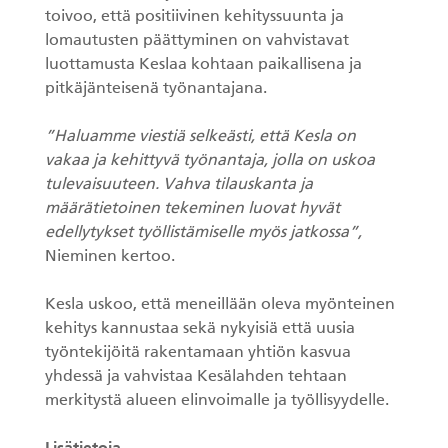
toivoo, että positiivinen kehityssuunta ja
lomautusten päättyminen on vahvistavat
luottamusta Keslaa kohtaan paikallisena ja
pitkäjänteisenä työnantajana.
”Haluamme viestiä selkeästi, että Kesla on
vakaa ja kehittyvä työnantaja, jolla on uskoa
tulevaisuuteen. Vahva tilauskanta ja
määrätietoinen tekeminen luovat hyvät
edellytykset työllistämiselle myös jatkossa”,
Nieminen kertoo.
Kesla uskoo, että meneillään oleva myönteinen
kehitys kannustaa sekä nykyisiä että uusia
työntekijöitä rakentamaan yhtiön kasvua
yhdessä ja vahvistaa Kesälahden tehtaan
merkitystä alueen elinvoimalle ja työllisyydelle.