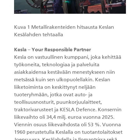
Kuva 1 Metallirakenteiden hitsausta Keslan
Kesälahden tehtaalla
Kesla – Your Responsible Partner
Kesla on vastuullinen kumppani, joka kehittää
työkoneita, teknologiaa ja palveluita
asiakkaidensa kestävään menestykseen niin
metsässä kuin sen ulkopuolellakin. Keslan
liiketoiminta on keskittynyt neljään
tuoteryhmään, jotka ovat auto- ja
teollisuusnosturit, puunkorjuulaitteet,
traktorivarusteet ja KESLA Defence. Konsernin
liikevaihto oli 34,4 milj. euroa vuonna 2025.
Viennin osuus liikevaihdosta oli 53 %. Vuonna
1960 perustetulla Keslalla on tuotantolaitokset
Joensuussa, Kesälahdella ja Ilomantsissa sekä