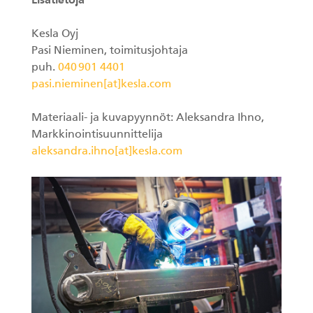
Lisätietoja
Kesla Oyj
Pasi Nieminen, toimitusjohtaja
puh.
040 901 4401
pasi.nieminen[at]kesla.com
Materiaali- ja kuvapyynnöt: Aleksandra Ihno,
Markkinointisuunnittelija
aleksandra.ihno[at]kesla.com