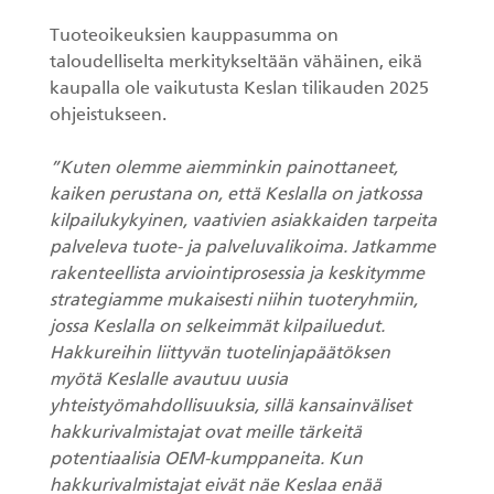
Tuoteoikeuksien kauppasumma on
taloudelliselta merkitykseltään vähäinen, eikä
kaupalla ole vaikutusta Keslan tilikauden 2025
ohjeistukseen.
”Kuten olemme aiemminkin painottaneet,
kaiken perustana on, että Keslalla on jatkossa
kilpailukykyinen, vaativien asiakkaiden tarpeita
palveleva tuote- ja palveluvalikoima. Jatkamme
rakenteellista arviointiprosessia ja keskitymme
strategiamme mukaisesti niihin tuoteryhmiin,
jossa Keslalla on selkeimmät kilpailuedut.
Hakkureihin liittyvän tuotelinjapäätöksen
myötä Keslalle avautuu uusia
yhteistyömahdollisuuksia, sillä kansainväliset
hakkurivalmistajat ovat meille tärkeitä
potentiaalisia OEM-kumppaneita. Kun
hakkurivalmistajat eivät näe Keslaa enää