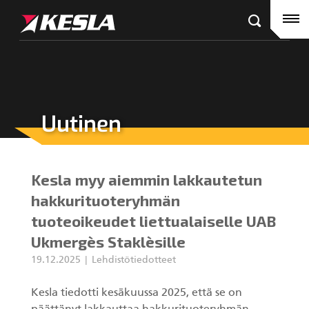
Kesla.com
Etusivu
Tuotteet
Referenssit
Uutinen
KESLA-jälleenmyyjät
Puutavaranosturit
Ajankohtaista
City-nosturit
Kesla myy aiemmin lakkautetun
Yritys
Kahmarit III
hakkurituoteryhmän
tuoteoikeudet liettualaiselle UAB
Ura Keslalla
Ukmergès Staklèsille
Sijoittajille
19.12.2025
Lehdistötiedotteet
Kahmarit II
Kesla tiedotti kesäkuussa 2025, että se on
Tehtaan yhteystiedot
Harvesterikourat