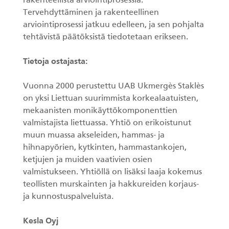
rakenteellista arviointiprosessia.
Tervehdyttäminen ja rakenteellinen
arviointiprosessi jatkuu edelleen, ja sen pohjalta
tehtävistä päätöksistä tiedotetaan erikseen.
Tietoja ostajasta:
Vuonna 2000 perustettu UAB Ukmergès Staklès
on yksi Liettuan suurimmista korkealaatuisten,
mekaanisten monikäyttökomponenttien
valmistajista liettuassa. Yhtiö on erikoistunut
muun muassa akseleiden, hammas- ja
hihnapyörien, kytkinten, hammastankojen,
ketjujen ja muiden vaativien osien
valmistukseen. Yhtiöllä on lisäksi laaja kokemus
teollisten murskainten ja hakkureiden korjaus-
ja kunnostuspalveluista.
Kesla Oyj