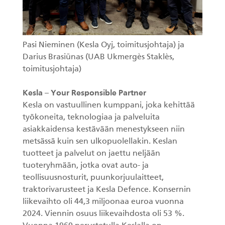
Pasi Nieminen (Kesla Oyj, toimitusjohtaja) ja
Darius Brasiūnas (UAB Ukmergès Staklès,
toimitusjohtaja)
Kesla – Your Responsible Partner
Kesla on vastuullinen kumppani, joka kehittää
työkoneita, teknologiaa ja palveluita
asiakkaidensa kestävään menestykseen niin
metsässä kuin sen ulkopuolellakin. Keslan
tuotteet ja palvelut on jaettu neljään
tuoteryhmään, jotka ovat auto- ja
teollisuusnosturit, puunkorjuulaitteet,
traktorivarusteet ja Kesla Defence. Konsernin
liikevaihto oli 44,3 miljoonaa euroa vuonna
2024. Viennin osuus liikevaihdosta oli 53 %.