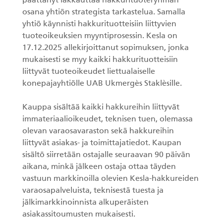
päättänyt lakkauttaa hakkurituoteryhmän
osana yhtiön strategista tarkastelua. Samalla
KESLA Defence
Metsäkonenosturit
yhtiö käynnisti hakkurituotteisiin liittyvien
tuoteoikeuksien myyntiprosessin. Kesla on
17.12.2025 allekirjoittanut sopimuksen, jonka
FI
mukaisesti se myy kaikki hakkurituotteisiin
liittyvät tuoteoikeudet liettualaiselle
Kuormaimet
konepajayhtiölle UAB Ukmergès Staklèsille.
Perävaunut
Kauppa sisältää kaikki hakkureihin liittyvät
immateriaalioikeudet, teknisen tuen, olemassa
Sykeprosessori
olevan varaosavaraston sekä hakkureihin
liittyvät asiakas- ja toimittajatiedot. Kaupan
Kahmarit I
sisältö siirretään ostajalle seuraavan 90 päivän
aikana, minkä jälkeen ostaja ottaa täyden
vastuun markkinoilla olevien Kesla-hakkureiden
varaosapalveluista, teknisestä tuesta ja
jälkimarkkinoinnista alkuperäisten
asiakassitoumusten mukaisesti.