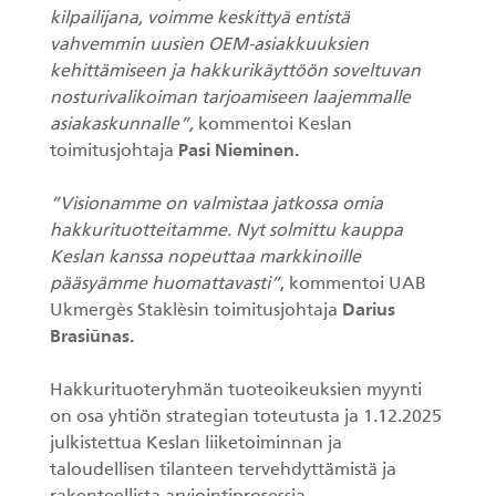
kilpailijana, voimme keskittyä entistä
vahvemmin uusien OEM-asiakkuuksien
kehittämiseen ja hakkurikäyttöön soveltuvan
nosturivalikoiman tarjoamiseen laajemmalle
asiakaskunnalle”,
kommentoi Keslan
toimitusjohtaja
Pasi Nieminen.
”Visionamme on valmistaa jatkossa omia
hakkurituotteitamme. Nyt solmittu kauppa
Keslan kanssa nopeuttaa markkinoille
pääsyämme huomattavasti”
, kommentoi UAB
Ukmergès Staklèsin toimitusjohtaja
Darius
Brasiūnas.
Hakkurituoteryhmän tuoteoikeuksien myynti
on osa yhtiön strategian toteutusta ja 1.12.2025
julkistettua Keslan liiketoiminnan ja
taloudellisen tilanteen tervehdyttämistä ja