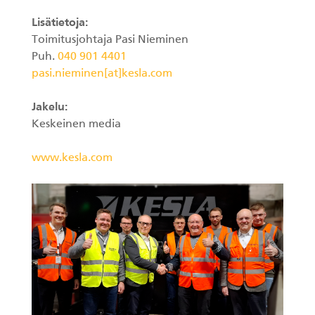
Lisätietoja:
Toimitusjohtaja Pasi Nieminen
Puh.
040 901 4401
pasi.nieminen[at]kesla.com
Jakelu:
Keskeinen media
www.kesla.com