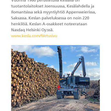
Vuonna 1960 perustetulla Keslalla on
tuotantolaitokset Joensuussa, Kesälahdella ja
Ilomantsissa sekä myyntiyhtiö Appenweierissa,
Saksassa. Keslan palveluksessa on noin 220
henkilöä. Keslan A-osakkeet noteerataan
Nasdaq Helsinki Oy:ssä.
www.kesla.com/fi/etusivu