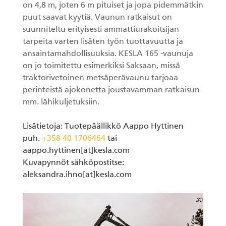
on 4,8 m, joten 6 m pituiset ja jopa pidemmätkin
puut saavat kyytiä. Vaunun ratkaisut on
suunniteltu erityisesti ammattiurakoitsijan
tarpeita varten lisäten työn tuottavuutta ja
ansaintamahdollisuuksia. KESLA 165 -vaunuja
on jo toimitettu esimerkiksi Saksaan, missä
traktorivetoinen metsäperävaunu tarjoaa
perinteistä ajokonetta joustavamman ratkaisun
mm. lähikuljetuksiin.
Lisätietoja: Tuotepäällikkö Aappo Hyttinen
puh.
+358 40 1706464
tai
aappo.hyttinen[at]kesla.com
Kuvapynnöt sähköpostitse:
aleksandra.ihno[at]kesla.com