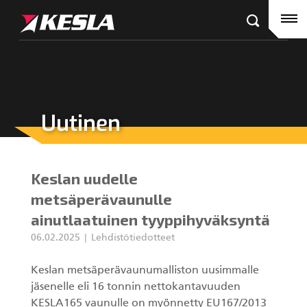
Kesla.com
Etusivu
Tuotteet
Referenssit
Uutinen
KESLA-jälleenmyyjät
Puutavaranosturit
Ajankohtaista
City-nosturit
Keslan uudelle
Yritys
Kahmarit III
metsäperävaunulle
ainutlaatuinen tyyppihyväksyntä
Ura Keslalla
06.02.2025
Lehdistötiedotteet
Sijoittajille
Kahmarit II
Keslan metsäperävaunumalliston uusimmalle
jäsenelle eli 16 tonnin nettokantavuuden
Tehtaan yhteystiedot
Harvesterikourat
KESLA165 vaunulle on myönnetty EU167/2013