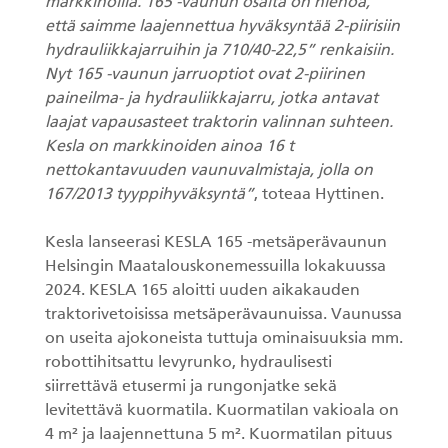
markkinoilla. 165 -vaunun osalta on hienoa,
että saimme laajennettua hyväksyntää 2-piirisiin
hydrauliikkajarruihin ja 710/40-22,5” renkaisiin.
Nyt 165 -vaunun jarruoptiot ovat 2-piirinen
paineilma- ja hydrauliikkajarru, jotka antavat
laajat vapausasteet traktorin valinnan suhteen.
Kesla on markkinoiden ainoa 16 t
nettokantavuuden vaunuvalmistaja, jolla on
167/2013 tyyppihyväksyntä”
, toteaa Hyttinen.
Kesla lanseerasi KESLA 165 -metsäperävaunun
Helsingin Maatalouskonemessuilla lokakuussa
2024. KESLA 165 aloitti uuden aikakauden
traktorivetoisissa metsäperävaunuissa. Vaunussa
on useita ajokoneista tuttuja ominaisuuksia mm.
robottihitsattu levyrunko, hydraulisesti
siirrettävä etusermi ja rungonjatke sekä
levitettävä kuormatila. Kuormatilan vakioala on
4 m² ja laajennettuna 5 m². Kuormatilan pituus