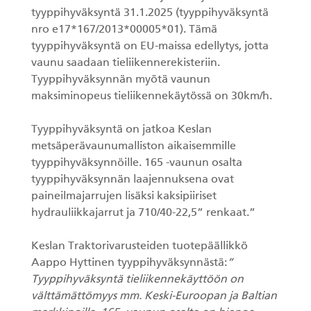
tyyppihyväksyntä 31.1.2025 (tyyppihyväksyntä
KESLA Defence
Metsäkonenosturit
nro e17*167/2013*00005*01). Tämä
tyyppihyväksyntä on EU-maissa edellytys, jotta
vaunu saadaan tieliikennerekisteriin.
FI
Tyyppihyväksynnän myötä vaunun
maksiminopeus tieliikennekäytössä on 30km/h.
Kuormaimet
Tyyppihyväksyntä on jatkoa Keslan
Perävaunut
metsäperävaunumalliston aikaisemmille
tyyppihyväksynnöille. 165 -vaunun osalta
Sykeprosessori
tyyppihyväksynnän laajennuksena ovat
paineilmajarrujen lisäksi kaksipiiriset
Kahmarit I
hydrauliikkajarrut ja 710/40-22,5” renkaat.”
Keslan Traktorivarusteiden tuotepäällikkö
Aappo Hyttinen tyyppihyväksynnästä:
”
Tyyppihyväksyntä tieliikennekäyttöön on
välttämättömyys mm. Keski-Euroopan ja Baltian