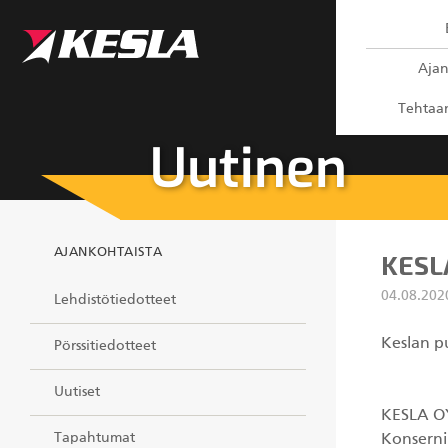
Kesla.com
Ajan
Tehtaan
Uutinen
AJANKOHTAISTA
KESL
04.08.20
Lehdistötiedotteet
Keslan
Pörssitiedotteet
Uutiset
KESLA O
Tapahtumat
Konserni