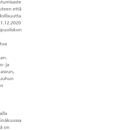
ntumisaste
auteen että
ollisuutta
31.12.2020
sipuoliskon
ltua
aan.
o- ja
kasvun,
nsuuhun
en
alla
einäkuussa
mä on