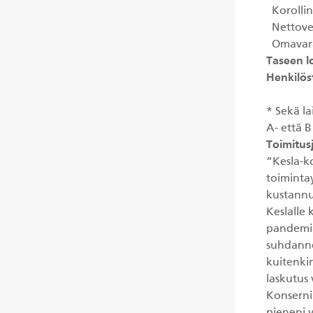
Korollin
Nettove
Omavara
Taseen 
Henkilös
* Sekä l
A- että B
Toimitus
”Kesla-k
toiminta
kustannu
Keslalle 
pandemia
suhdanne
kuitenki
laskutus
Konserni