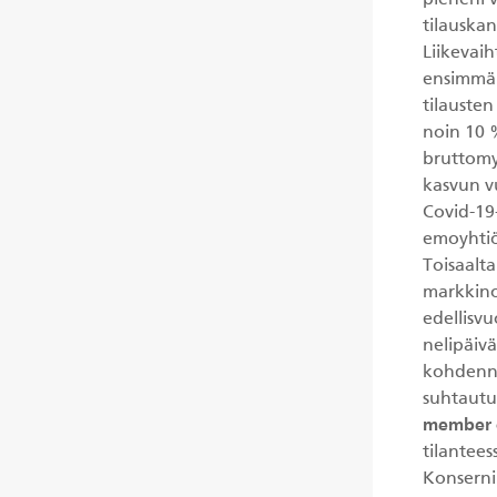
pieneni 
tilauskan
Liikevaih
ensimmäi
tilausten
noin 10 
bruttomy
kasvun v
Covid-19-
emoyhtiö
Toisaalta
markkino
edellisvu
nelipäiv
kohdenne
suhtautu
member o
tilantees
Konserni