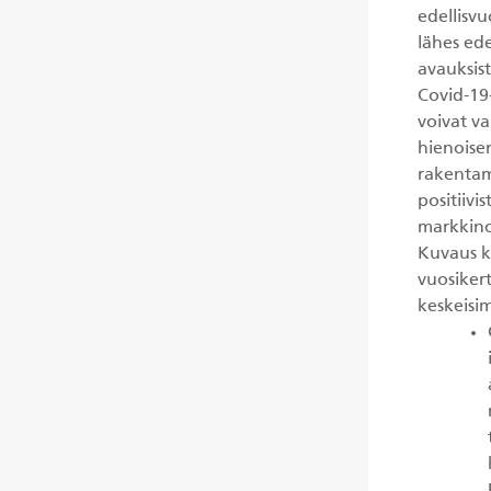
edellisv
lähes ed
avauksist
Covid-19
voivat v
hienoise
rakentami
positiivi
markkinoi
Kuvaus k
vuosiker
keskeisim