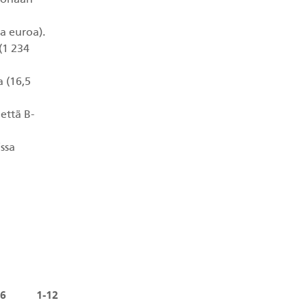
joonaan
ta euroa).
(1 234
 (16,5
että B-
ssa
-6
1-12