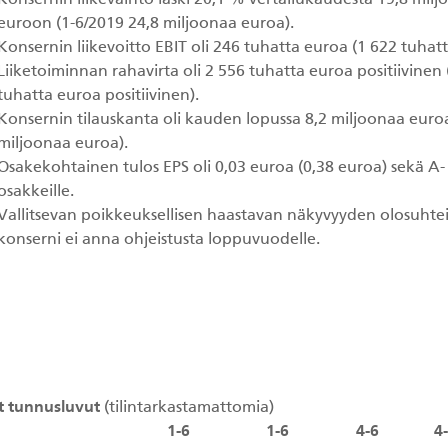
Konsernin liikevaihto laski 20,1 % vertailukaudesta 19,8 mil
euroon (1-6/2019 24,8 miljoonaa euroa).
Konsernin liikevoitto EBIT oli 246 tuhatta euroa (1 622 tuhat
Liiketoiminnan rahavirta oli 2 556 tuhatta euroa positiivinen 
tuhatta euroa positiivinen).
Konsernin tilauskanta oli kauden lopussa 8,2 miljoonaa euroa
miljoonaa euroa).
Osakekohtainen tulos EPS oli 0,03 euroa (0,38 euroa) sekä A- 
osakkeille.
Vallitsevan poikkeuksellisen haastavan näkyvyyden olosuhtei
konserni ei anna ohjeistusta loppuvuodelle.
t tunnusluvut
(tilintarkastamattomia)
1-6
1-6
4-6
4