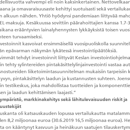
edellisvuotta vahvempi eli noin kaksinkertainen. Nettovelkaa
aana ja omavaraisuusaste kehittyi suotuisasti sekä vertailuk
en alkuun nähden. Yhtiö hyödynsi pandemiaan liittyvää mahd
EL-maksuja. Kesäkuussa sovittiin päärahoittajien kanssa 1.7-
 aikana erääntyvien lainalyhennysten lykkäyksistä toisen vuo
anteen turvaamiseksi.
vestoinnit kasvoivat ensimmäisellä vuosipuoliskolla suunnite
 epävarman näkymän lykätessä investointipäätöksiä.
immät tehdyt investoinnit liittyvät Keslan investointiohjelm
in tehty sylintereiden pintakäsittelylinjainvestointi vastaa aut
snostureiden liiketoimintasuunnitelman mukaisiin tarpeisiin 
kyvyn, pintakäsittelyn laadun ja kustannusten suhteen. Joe
iin testikeskus, joka mahdollistaa tuotteiden ja komponentti
en ja laadun kehittämisen laajasti.”
ympäristö, markkinakehitys sekä lähitulevaisuuden riskit ja
ustekijät
lauskanta oli katsauskauden lopussa vertailukautta matalamm
ollen 8,2 miljoonaa euroa (30.6.2019 16,5 miljoonaa euroa). H
nta on kääntynyt kasvuun ja heinäkuun saatujen tilauskerty