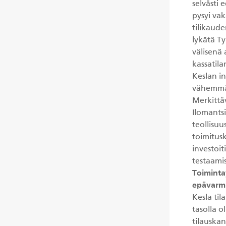
selvästi 
pysyi vak
tilikaud
lykätä Ty
välisenä
kassatil
Keslan in
vähemmän
Merkittäv
Ilomantsi
teollisuu
toimitus
investoit
testaamis
Toiminta
epävarmu
Kesla ti
tasolla 
tilauska