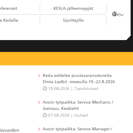
ferenssit
KESLA-jälleenmyyjät
FI
a Keslalla
Sijoittajille
Kesla esittelee puutavaranostureita
Elmia Lastbil -messuilla 19.-22.8.2026
19.08.2026
Tapahtumat
Avoin työpaikka: Service Mechanic /
Joensuu, Kesälahti
07.08.2026
Uutiset
Avoin työpaikka: Service Manager /
lisvuoden