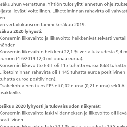
säkuuhun verrattuna. Yhtiön tulos ylitti annetun ohjeistuksen
ijasta lievästi voitollinen. Liiketoiminnan rahavirta oli vahvast
nen.
en vertailukausi on tammi-kesäkuu 2019.
säkuu 2020 lyhyesti:
Konsernin liikevaihto ja liikevoitto heikkenivät selvästi verta
nähden
Konsernin liikevaihto heikkeni 22,1 % vertailukaudesta 9,4 
euroon (4-6/2019 12,0 miljoonaa euroa).
Konsernin liikevoitto EBIT oli 115 tuhatta euroa (668 tuhatta
Liiketoiminnan rahavirta oli 1 145 tuhatta euroa positiivinen
tuhatta euroa positiivinen).
Osakekohtainen tulos EPS oli 0,02 euroa (0,21 euroa) sekä A- 
osakkeille.
säkuu 2020 lyhyesti ja tulevaisuuden näkymät:
Konsernin liikevaihto laski viidenneksen ja liikevoitto oli lievä
positiivinen