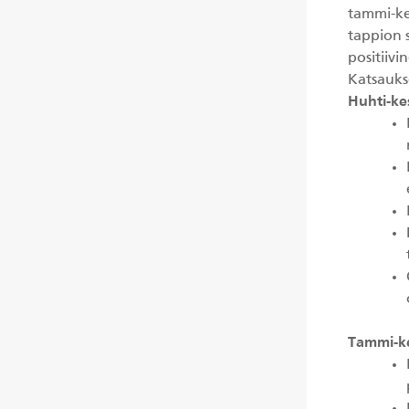
tammi-ke
tappion s
positiivi
Katsauks
Huhti-ke
Tammi-ke