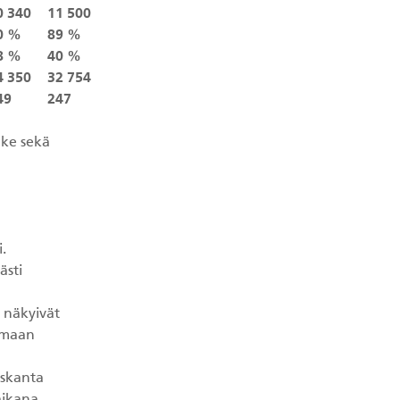
0 340
11 500
0 %
89 %
8 %
40 %
4 350
32 754
49
247
ake sekä
i.
ästi
 näkyivät
imaan
uskanta