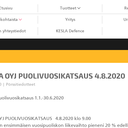
Etusivu
Tuotteet
Re
kohtaista
Yritys
Ur
Puutavaranosturit
 yhteystiedot
KESLA Defence
City-nosturit
Kahmarit III
Kahmarit II
Harvesterikourat
A OYJ PUOLIVUOSIKATSAUS 4.8.2020
Metsäkonenosturit
20
Pörssitiedotteet
 puolivuosikatsaus 1.1.-30.6.2020
Kuormaimet
Perävaunut
Sykeprosessori
YJ PUOLIVUOSIKATSAUS 4.8.2020 klo 9.00
Kahmarit I
n ensimmäisen vuosipuoliskon liikevaihto pieneni 20 % edel