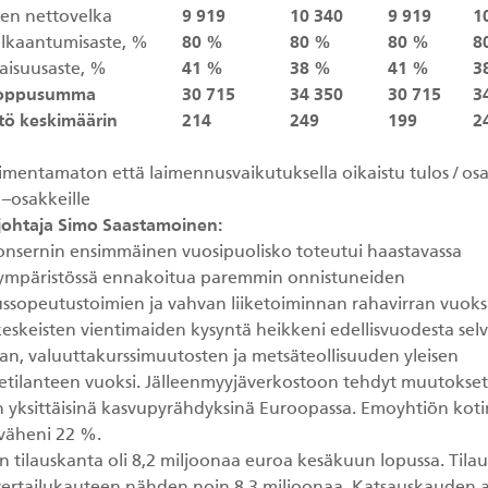
en nettovelka
9 919
10 340
9 919
1
lkaantumisaste, %
80 %
80 %
80 %
8
isuusaste, %
41 %
38 %
41 %
3
loppusumma
30 715
34 350
30 715
3
tö keskimäärin
214
249
199
2
aimentamaton että laimennusvaikutuksella oikaistu tulos / os
 –osakkeille
johtaja Simo Saastamoinen:
onsernin ensimmäinen vuosipuolisko toteutui haastavassa
ympäristössä ennakoitua paremmin onnistuneiden
ssopeutustoimien ja vahvan liiketoiminnan rahavirran vuoks
keskeisten vientimaiden kysyntä heikkeni edellisvuodesta selv
n, valuuttakurssimuutosten ja metsäteollisuuden yleisen
tilanteen vuoksi. Jälleenmyyjäverkostoon tehdyt muutokset
n yksittäisinä kasvupyrähdyksinä Euroopassa. Emoyhtiön kot
 väheni 22 %.
n tilauskanta oli 8,2 miljoonaa euroa kesäkuun lopussa. Tila