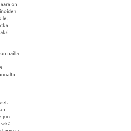
määrä on
kinoiden
lle.
otka
äksi
on näillä
19
annalta
eet,
lan
etjun
 sekä