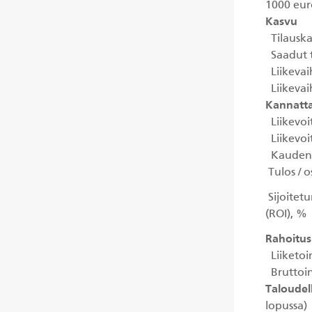
1000 eu
Kasvu
Tilauska
Saadut t
Liikevai
Liikeva
Kannatt
Liikevoit
Liikevoi
Kauden l
Tulos / o
Sijoitet
(ROI), %
Rahoitus
Liiketoi
Bruttoin
Taloudel
lopussa)