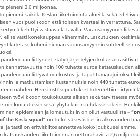
vertailukauteen nähden noin 8,3 miljoonaa. Katsauskauden 
ta pieneni 2,0 miljoonaa.
to pieneni kaikilla Keslan liiketoiminta-alueilla sekä edellisv
seen vuosipuoliskoon että toiseen kvartaaliin verrattuna. Sa
 kertymä kehittyi vastaavalla tavalla. Varaosamyynnin liikevai
% eli selvästi konekauppaa vähemmän. Laskutuksen keskimä
yntikatetaso koheni hieman varaosamyynnin suhteellisen o
uoksi.
pandemiaan liittyneet etätyöjärjestelyjen kuluerät rasittivat
n kannattavuutta noin 100 tuhatta euroa katsauskauden a
 pandemiaan liittyvät matkustus- ja tapahtumarajoitukset lei
innin ja matkustamisen kustannuksia noin 440 tuhatta euro
oteen nähden. Henkilöstösopeutukset toteutettiin siirtymällä
äiseen työviikkoon toukokuusta alkaen sekä tarvittaessa myö
tuin lomautuksin sekä lyhytaikaisin tehdasseisokein. Henki
minen epidemiaan ja lomautuksiin on ollut vastuullista –
”pr
f the Kesla squad”
on tullut väkevästi esiin alkuvuoden haa
sa, ja tästä on erityiskiitos annettava koko joukkueellemme.
n katsauskauden liiketoiminnan nettorahavirta 2,6 miljoonaa