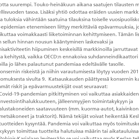
uotta suurempi. Touko-heinäkuun aikana saatujen tilausten 
ellisvuoden tasoa. Lisäksi yhtiö odottaa eräiden uusien mark
a tuloksia vähintään saatuina tilauksina toiselle vuosipuolisko
-epidemian etenemiseen liittyy merkittäviä epävarmuuksia, j
aikuttaa voimakkaasti liiketoiminnan kehittymiseen. Tämän lis
n sellun hinnan nousun kääntyminen laskevaksi ja
saktiviteetin hiipuminen keskeisillä markkinoilla jarruttavat
sta kehitystä, vaikka OECD:n ennakoiva suhdanneindikaattori 
lla jo lähes palautunut pandemiaa edeltävälle tasolle.
onsernin riskeistä ja niihin varautumisesta löytyy vuoden 20
tomuksesta sivulta 9. Katsauskauden päättyessä konsernin k
mät riskit ja epävarmuustekijät ovat seuraavat:
Covid-19-pandemian pitkittyminen voi vaikuttaa asiakkaiden
investointihalukkuuteen, jälleenmyyjien toimintakykyyn ja
alustakoneiden saatavuuteen (mm. kuorma-autot, kaivinkon
metsäkoneet ja traktorit). Nämä tekijät voivat heikentää Kes
tuotteiden kysyntää. Pandemia voi vaikuttaa myös toimitusk
kykyyn toimittaa tuotteita halutuissa määrin tai aikatauluissa