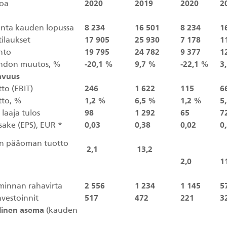
roa
2020
2019
2020
2
nta kauden lopussa
8 234
16 501
8 234
1
ilaukset
17 905
25 930
7 178
1
hto
19 795
24 782
9 377
1
ihdon muutos, %
-20,1 %
9,7 %
-22,1 %
3
avuus
to (EBIT)
246
1 622
115
6
tto, %
1,2 %
6,5 %
1,2 %
5
aaja tulos
98
1 292
65
7
sake (EPS), EUR *
0,03
0,38
0,02
0
un pääoman tuotto
2,1
13,2
2,0
1
minnan rahavirta
2 556
1 234
1 145
5
vestoinnit
517
472
221
3
linen asema
(kauden