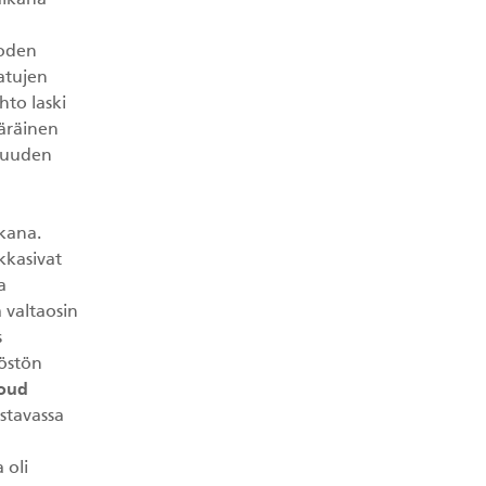
aikana
uoden
atujen
hto laski
äräinen
suuden
ikana.
kkasivat
a
 valtaosin
s
löstön
oud
stavassa
 oli