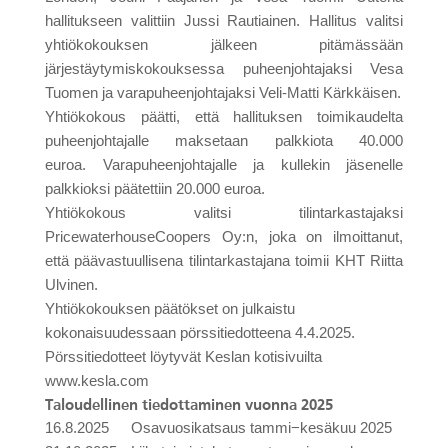
hallitukseen valittiin Jussi Rautiainen. Hallitus valitsi
yhtiökokouksen jälkeen pitämässään
järjestäytymiskokouksessa puheenjohtajaksi Vesa
Tuomen ja varapuheenjohtajaksi Veli-Matti Kärkkäisen.
Yhtiökokous päätti, että hallituksen toimikaudelta
puheenjohtajalle maksetaan palkkiota 40.000
euroa.
Varapuheenjohtajalle ja kullekin jäsenelle
palkkioksi päätettiin 20.000 euroa.
Yhtiökokous valitsi tilintarkastajaksi
PricewaterhouseCoopers Oy:n, joka on ilmoittanut,
että päävastuullisena tilintarkastajana toimii KHT Riitta
Ulvinen.
Yhtiökokouksen päätökset on julkaistu
kokonaisuudessaan pörssitiedotteena 4.4.2025.
Pörssitiedotteet löytyvät Keslan kotisivuilta
www.kesla.com
Taloudellinen tiedottaminen vuonna 2025
16.8.2025
Osavuosikatsaus tammi−kesäkuu 2025