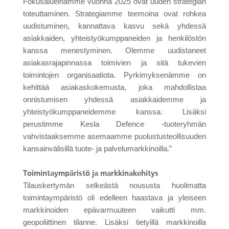
Fokusalueinamme vuonna 2025 ovat uuden strategian
toteuttaminen. Strategiamme teemoina ovat rohkea
uudistuminen, kannattava kasvu sekä yhdessä
asiakkaiden, yhteistyökumppaneiden ja henkilöstön
kanssa menestyminen. Olemme uudistaneet
asiakasrajapinnassa toimivien ja sitä tukevien
toimintojen organisaatiota. Pyrkimyksenämme on
kehittää asiakaskokemusta, joka mahdollistaa
onnistumisen yhdessä asiakkaidemme ja
yhteistyökumppaneidemme kanssa. Lisäksi
perustimme Kesla Defence -tuoteryhmän
vahvistaaksemme asemaamme puolustusteollisuuden
kansainvälisillä tuote- ja palvelumarkkinoilla.”
Toimintaympäristö ja markkinakehitys
Tilauskertymän selkeästä noususta huolimatta
toimintaympäristö oli edelleen haastava ja yleiseen
markkinoiden epävarmuuteen vaikutti mm.
geopoliittinen tilanne. Lisäksi tietyillä markkinoilla