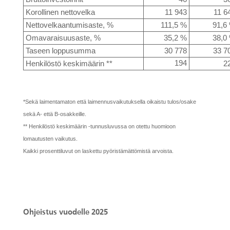
Korollinen nettovelka
11 943
11 6
Nettovelkaantumisaste, %
111,5 %
91,6
Omavaraisuusaste, %
35,2 %
38,0
Taseen loppusumma
30 778
33 7
194
Henkilöstö keskimäärin **
2
*Sekä laimentamaton että laimennusvaikutuksella oikaistu tulos/osake
sekä A- että B-osakkeille.
** Henkilöstö keskimäärin -tunnusluvussa on otettu huomioon
lomautusten vaikutus.
Kaikki prosenttiluvut on laskettu pyöristämättömistä arvoista.
Ohjeistus vuodelle 2025