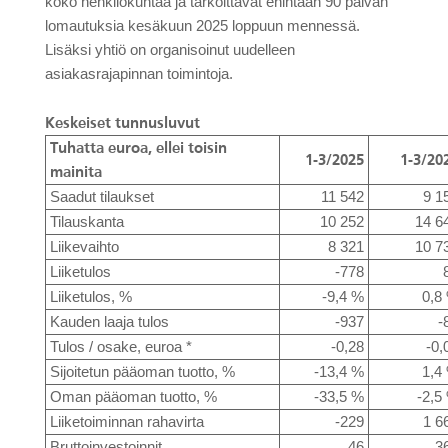
koko henkilökuntaa ja tarkoittavat enintään 90 päivän
lomautuksia kesäkuun 2025 loppuun mennessä.
Lisäksi yhtiö on organisoinut uudelleen
asiakasrajapinnan toimintoja.
Keskeiset tunnusluvut
Tuhatta euroa, ellei toisin
1-3/2025
1-3/20
mainita
Saadut tilaukset
11 542
9 1
Tilauskanta
10 252
14 6
Liikevaihto
8 321
10 7
Liiketulos
-778
Liiketulos, %
-9,4 %
0,8
Kauden laaja tulos
-937
-
Tulos / osake, euroa *
-0,28
-0,
Sijoitetun pääoman tuotto, %
-13,4 %
1,4
Oman pääoman tuotto, %
-33,5 %
-2,5
Liiketoiminnan rahavirta
-229
1 6
Bruttoinvestoinnit
46
3