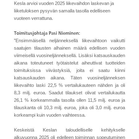
Kesla arvioi vuoden 2025 liikevaihdon laskevan ja
liiketuloksen pysyvän samalla tasolla edelliseen
vuoteen verrattuna.
Toimitusjohtaja Pasi Nieminen:
”Ensimmäisellä neljänneksellä liikevaihtoon vaikutti
saatujen tilausten alhainen määrä edellisen vuoden
viimeisellä vuosineljänneksellä. Lisäksi katsauskauden
aikana toteutuneet työtaistelut aiheuttivat tuotteiden
toimituksissa viivästyksiä, joita ei saatu kiinni
katsauskauden aikana. Täten vuosineljänneksen
liikevaihto laski 22,5 % vertailukauteen nähden ja oli
8,3 milj. euroa. Saadut tilaukset olivat vertailukautta
26,1 % korkeammalla tasolla ollen 11,5 milj. euroa ja
tilauskanta oli 10,3 milj. euroa, joka oli 3,0 milj. euroa
korkeampi kuin vuoden vaihteessa.
Keskeistä Keslan taloudelliselle kehitykselle
alkuvuonna 2025 oli edelleen toiminnan sopeutuminen