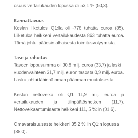
osuus vertailukauden lopussa oli
53,1 % (
50,3).
Kannattavuus
Keslan liiketulos Q1:lla oli -778 tuhatta euroa (85).
Liiketulos heikkeni vertailukaudesta 863 tuhatta euroa.
Tämä johtui pääosin alhaisesta toimitusvolyymista.
Tase ja rahoitus
Taseen loppusumma oli 30,8 milj. euroa (33,7) ja laski
vuodenvaihteen 31,7 milj. euron tasosta 0,9 milj. euroa.
Lasku johtui lähinnä oman pääoman muutoksesta.
Keslan nettovelka oli Q1 11,9 milj. euroa ja
vertailukauden ja tilinpäätöshetken (11,7).
Nettovelkaantumisaste heikkeni 111, 5 %:iin (91,6).
Omavaraisuusaste heikkeni 35,2 %:iin Q1:n lopussa
(38,0).