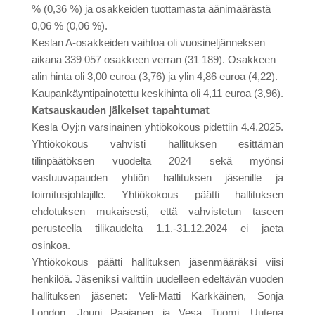
% (0,36 %) ja osakkeiden tuottamasta äänimäärästä
0,06 % (0,06 %).
Keslan A-osakkeiden vaihtoa oli vuosineljänneksen
aikana 339
057 osakkeen verran (31 189). Osakkeen
alin hinta oli 3,00 euroa (3,76) ja ylin 4,86 euroa (4,22).
Kaupankäyntipainotettu keskihinta oli 4,11 euroa (3,96).
Katsauskauden jälkeiset tapahtumat
Kesla Oyj:n varsinainen yhtiökokous pidettiin 4.4.2025.
Yhtiökokous vahvisti hallituksen esittämän
tilinpäätöksen vuodelta 2024 sekä myönsi
vastuuvapauden yhtiön hallituksen jäsenille ja
toimitusjohtajille. Yhtiökokous päätti hallituksen
ehdotuksen mukaisesti, että vahvistetun taseen
perusteella tilikaudelta 1.1.-31.12.2024 ei jaeta
osinkoa.
Yhtiökokous päätti hallituksen jäsenmääräksi viisi
henkilöä. Jäseniksi valittiin uudelleen
edeltävän vuoden
hallituksen jäsenet: Veli-Matti Kärkkäinen, Sonja
London, Jouni Paajanen ja Vesa Tuomi. Uutena