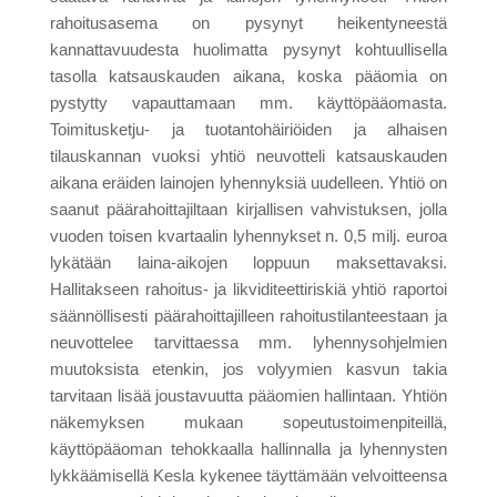
rahoitusasema on pysynyt heikentyneestä
kannattavuudesta huolimatta pysynyt kohtuullisella
tasolla katsauskauden aikana, koska pääomia on
pystytty vapauttamaan mm. käyttöpääomasta.
Toimitusketju- ja tuotantohäiriöiden ja alhaisen
tilauskannan vuoksi yhtiö neuvotteli katsauskauden
aikana eräiden lainojen lyhennyksiä uudelleen. Yhtiö on
saanut päärahoittajiltaan kirjallisen vahvistuksen, jolla
vuoden toisen kvartaalin lyhennykset n. 0,5 milj. euroa
lykätään laina-aikojen loppuun maksettavaksi.
Hallitakseen rahoitus- ja likviditeettiriskiä yhtiö raportoi
säännöllisesti päärahoittajilleen rahoitustilanteestaan ja
neuvottelee tarvittaessa mm. lyhennysohjelmien
muutoksista etenkin, jos volyymien kasvun takia
tarvitaan lisää joustavuutta pääomien hallintaan. Yhtiön
näkemyksen mukaan sopeutustoimenpiteillä,
käyttöpääoman tehokkaalla hallinnalla ja lyhennysten
lykkäämisellä Kesla kykenee täyttämään velvoitteensa