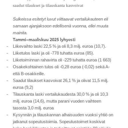
saadut tilaukset ja tilauskanta kasvoivat
KESLA Defence
Metsäkonenosturit
Sulkeissa esitetyt luvut viittaavat vertailukauteen eli
samaan ajanjaksoon edellisenä vuonna, ellei muuta
FI
mainita.
Tammi−maaliskuu
2025
lyhyesti
Kuormaimet
Liikevaihto laski 22,5 % ja oli 8,3 milj. euroa (10,7).
-
Liiketulos laski ja oli -778 tuhatta euroa (85).
-
Perävaunut
Liiketoiminnan rahavirta oli -229 tuhatta euroa (1 663)
-
Osakekohtainen tulos oli -0,28 euroa (-0,02) sekä A-
-
Sykeprosessori
että B-osakkeille.
Saadut tilaukset kasvoivat 26,1 % ja olivat 11,5 milj.
-
Kahmarit I
euroa (9,2)
Tilauskanta laski vertailukaudesta 30,0 % ja oli 10,3
-
milj. euroa (14,6), mutta parani vuoden vaihteen
tasosta 3,0 milj. euroa
Kysynnän ja tilauskannan alhaisuuden vuoksi yhtiö on
-
jatkanut sopeutustoimia. Sopeutustoimet koskivat