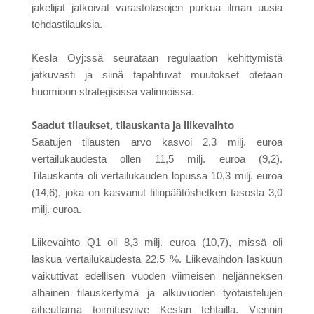
jakelijat jatkoivat varastotasojen purkua ilman uusia
tehdastilauksia.
Kesla Oyj:ssä seurataan regulaation kehittymistä
jatkuvasti ja siinä tapahtuvat muutokset otetaan
huomioon strategisissa valinnoissa.
Saadut tilaukset, tilauskanta ja liikevaihto
Saatujen tilausten arvo kasvoi 2,3 milj. euroa
vertailukaudesta ollen 11,5 milj. euroa (9,2).
Tilauskanta oli vertailukauden lopussa 10,3 milj. euroa
(14,6), joka on kasvanut tilinpäätöshetken tasosta 3,0
milj. euroa.
Liikevaihto Q1 oli 8,3 milj. euroa (10,7), missä oli
laskua vertailukaudesta 22,5 %. Liikevaihdon laskuun
vaikuttivat edellisen vuoden viimeisen neljänneksen
alhainen tilauskertymä ja alkuvuoden työtaistelujen
aiheuttama toimitusviive Keslan tehtailla. Viennin