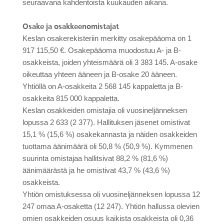
seuraavana kahdentoista kuukauden aikana.
Osake ja osakkeenomistajat
Keslan osakerekisteriin merkitty osakepääoma on 1
917 115,50 €. Osakepääoma muodostuu A- ja B-
osakkeista, joiden yhteismäärä oli 3 383 145. A-osake
oikeuttaa yhteen ääneen ja B-osake 20 ääneen.
Yhtiöllä on A-osakkeita 2 568 145 kappaletta ja B-
osakkeita 815 000 kappaletta.
Keslan osakkeiden omistajia oli vuosineljänneksen
lopussa 2 633 (2 377). Hallituksen jäsenet omistivat
15,1 % (15,6 %) osakekannasta ja näiden osakkeiden
tuottama äänimäärä oli 50,8 % (50,9 %). Kymmenen
suurinta omistajaa hallitsivat 88,2 % (81,6 %)
äänimäärästä ja he omistivat 43,7 % (43,6 %)
osakkeista.
Yhtiön omistuksessa oli vuosineljänneksen lopussa 12
247 omaa A-osaketta (12 247). Yhtiön hallussa olevien
omien osakkeiden osuus kaikista osakkeista oli 0,36