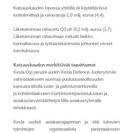
Katsauskauden lopussa yhtiöllä oli käytettävissä
luottolimiittejä ja rahavaroja 1,0 milj. euroa (4,4).
Liiketoiminnan rahavirta Q1 oli -0,2 milj. euroa (1,7).
Liiketoiminnan rahavirtaan vaikutti heikko
kannattavuus ja työtaistelutoimista johtuneet viiveet
toimituksissa.
Katsauskauden merkittävät tapahtumat
Kesla Oyj perusti uuden Kesla Defence -tuoteryhmän
vahvistaakseen asemaa puolustusteollisuuden
kansainvälisillä tuote- ja palvelumarkkinoilla
ja
kohdentaakseen markkinointipanostuksiaan ja
asiakastarvemäärittelyä tälle asiakasryhmälle
tehokkaasti.
Kesla uudisti asiakasrajapinnan ja sitä tukevien
toimintojen organisaatiota parantaakseen