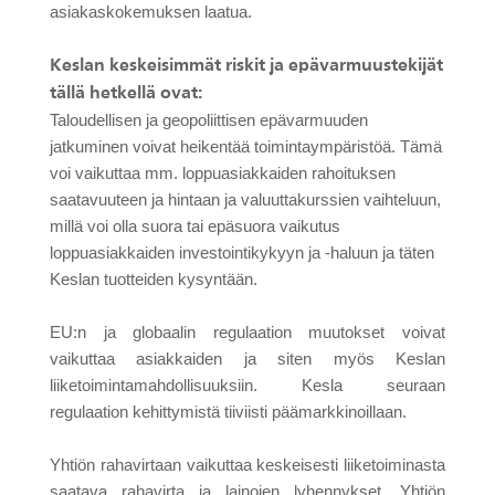
asiakaskokemuksen laatua.
Keslan keskeisimmät riskit ja epävarmuustekijät
tällä hetkellä ovat:
Taloudellisen ja geopoliittisen epävarmuuden
jatkuminen voivat heikentää toimintaympäristöä. Tämä
voi vaikuttaa mm. loppuasiakkaiden rahoituksen
saatavuuteen ja hintaan ja valuuttakurssien vaihteluun,
millä voi olla suora tai epäsuora vaikutus
loppuasiakkaiden investointikykyyn ja -haluun ja täten
Keslan tuotteiden kysyntään.
EU:n ja globaalin regulaation muutokset voivat
vaikuttaa asiakkaiden ja siten myös Keslan
liiketoimintamahdollisuuksiin. Kesla seuraan
regulaation kehittymistä tiiviisti päämarkkinoillaan.
Yhtiön rahavirtaan vaikuttaa keskeisesti liiketoiminasta
saatava rahavirta ja lainojen lyhennykset. Yhtiön