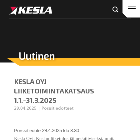
Kesla.com
Etusivu
Tuotteet
Referenssit
Uutinen
KESLA-jälleenmyyjät
Puutavaranosturit
Ajankohtaista
City-nosturit
KESLA OYJ
Yritys
Kahmarit III
LIIKETOIMINTAKATSAUS
1.1.-31.3.2025
Ura Keslalla
29.04.2025
Pörssitiedotteet
Sijoittajille
Kahmarit II
Pörssitiedote 29.4.2025 klo 8:30
Tehtaan yhteystiedot
Harvesterikourat
Kesla Oyj: Keslan liiketulos jäi negatiiviseksi, mutta