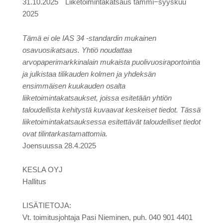
31.10.2025
Liiketoimintakatsaus tammi−syyskuu
2025
Tämä ei ole IAS 34 -standardin mukainen
osavuosikatsaus. Yhtiö noudattaa
arvopaperimarkkinalain mukaista puolivuosiraportointia
ja julkistaa tilikauden kolmen ja yhdeksän
ensimmäisen kuukauden osalta
liiketoimintakatsaukset, joissa esitetään yhtiön
taloudellista kehitystä kuvaavat keskeiset tiedot. Tässä
liiketoimintakatsauksessa esitettävät taloudelliset tiedot
ovat tilintarkastamattomia.
Joensuussa 28.4.2025
KESLA OYJ
Hallitus
LISÄTIETOJA:
Vt. toimitusjohtaja Pasi Nieminen, puh. 040
901 4401