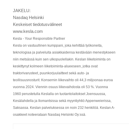
JAKELU:
Nasdaq Helsinki
Keskeiset tiedotusvälineet
www.kesla.com
Kesla - Your Responsible Partner
Kesla on vastuullinen kumppani, joka kehittää työkoneita,
teknologiaa ja palveluita asiakkaidensa kestävään menestykseen
niin metsässä kuin sen ulkopuolellakin. Keslan liiketoiminta on
keskittynyt kolmeen liiketoiminta-alueeseen, jotka ovat
traktorivarusteet, puunkorjuulaitteet sekä auto- ja
teollisuusnosturit. Konsernin liikevaihto oli 44,3 miljoonaa euroa
vuonna 2024. Viennin osuus liikevaihdosta oli 53 %. Vuonna
1960 perustetulla Keslalla on tuotantolaitokset Joensuussa,
Kesälahdella ja Ilomantsissa sekä myyntiyhtiö Appenweierissa,
Saksassa. Keslan palveluksessa on noin 232 henkilöä. Keslan A-
osakkeet noteerataan Nasdaq Helsinki Oy:ssä.