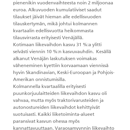
pienenikin vuodenvaihteesta noin 2 miljoonaa
euroa. Alkuvuoden kumulatiiviset saadut
tilaukset jäivät hieman alle edellisvuoden
tilauskertymän, mikä johtui kolmannen
kvartaalin edellisvuotta heikommasta
tilausvirrasta erityisesti Venäjällä.
Kotimaan liikevaihdon kasvu 31 %:a ylitti
selvästi viennin 10 %:n kasvuvauhdin. Kesällä
alkanut Venäjän laskutuksen voimakas
väheneminen kyettiin korvaamaan viennissä
hyvin Skandinavian, Keski-Euroopan ja Pohjois-
Amerikan onnistumisilla.
Kolmannella kvartaalilla erityisesti
puunkorjuulaitteiden liikevaihdon kasvu oli
vahvaa, mutta myös traktorivarusteiden ja
autonostureiden liikevaihdot kehittyivät
suotuisasti. Kaikki liiketoiminta-alueet
paransivat kasvun ohessa myös
kannattavuuttaan. Varaosamyynnin liikevaihto