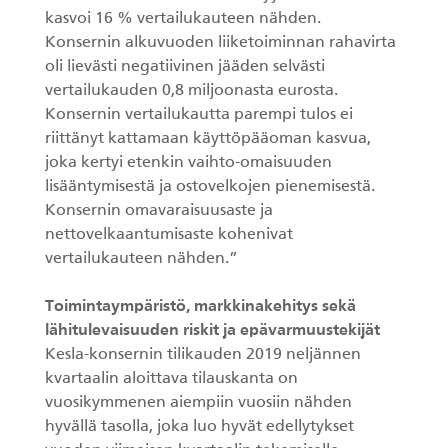
kasvoi 16 % vertailukauteen nähden.
Konsernin alkuvuoden liiketoiminnan rahavirta
oli lievästi negatiivinen jääden selvästi
vertailukauden 0,8 miljoonasta eurosta.
Konsernin vertailukautta parempi tulos ei
riittänyt kattamaan käyttöpääoman kasvua,
joka kertyi etenkin vaihto-omaisuuden
lisääntymisestä ja ostovelkojen pienemisestä.
Konsernin omavaraisuusaste ja
nettovelkaantumisaste kohenivat
vertailukauteen nähden.”
Toimintaympäristö, markkinakehitys sekä
lähitulevaisuuden riskit ja epävarmuustekijät
Kesla-konsernin tilikauden 2019 neljännen
kvartaalin aloittava tilauskanta on
vuosikymmenen aiempiin vuosiin nähden
hyvällä tasolla, joka luo hyvät edellytykset