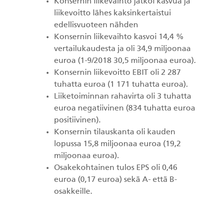
Konsernin liikevaihto jatkoi kasvua ja
liikevoitto lähes kaksinkertaistui
edellisvuoteen nähden
Konsernin liikevaihto kasvoi 14,4 %
vertailukaudesta ja oli 34,9 miljoonaa
euroa (1-9/2018 30,5 miljoonaa euroa).
Konsernin liikevoitto EBIT oli 2 287
tuhatta euroa (1 171 tuhatta euroa).
Liiketoiminnan rahavirta oli 3 tuhatta
euroa negatiivinen (834 tuhatta euroa
positiivinen).
Konsernin tilauskanta oli kauden
lopussa 15,8 miljoonaa euroa (19,2
miljoonaa euroa).
Osakekohtainen tulos EPS oli 0,46
euroa (0,17 euroa) sekä A- että B-
osakkeille.