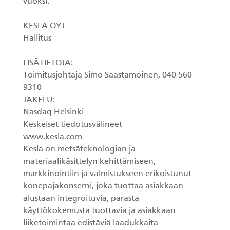
vuoksi.
KESLA OYJ
Hallitus
LISÄTIETOJA:
Toimitusjohtaja Simo Saastamoinen, 040 560
9310
JAKELU:
Nasdaq Helsinki
Keskeiset tiedotusvälineet
www.kesla.com
Kesla on metsäteknologian ja
materiaalikäsittelyn kehittämiseen,
markkinointiin ja valmistukseen erikoistunut
konepajakonserni, joka tuottaa asiakkaan
alustaan integroituvia, parasta
käyttökokemusta tuottavia ja asiakkaan
liiketoimintaa edistäviä laadukkaita