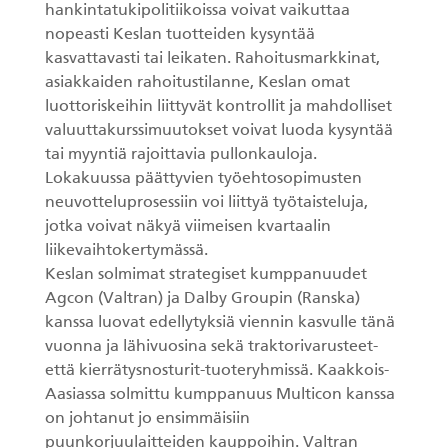
hankintatukipolitiikoissa voivat vaikuttaa
nopeasti Keslan tuotteiden kysyntää
kasvattavasti tai leikaten. Rahoitusmarkkinat,
asiakkaiden rahoitustilanne, Keslan omat
luottoriskeihin liittyvät kontrollit ja mahdolliset
valuuttakurssimuutokset voivat luoda kysyntää
tai myyntiä rajoittavia pullonkauloja.
Lokakuussa päättyvien työehtosopimusten
neuvotteluprosessiin voi liittyä työtaisteluja,
jotka voivat näkyä viimeisen kvartaalin
liikevaihtokertymässä.
Keslan solmimat strategiset kumppanuudet
Agcon (Valtran) ja Dalby Groupin (Ranska)
kanssa luovat edellytyksiä viennin kasvulle tänä
vuonna ja lähivuosina sekä traktorivarusteet-
että kierrätysnosturit-tuoteryhmissä. Kaakkois-
Aasiassa solmittu kumppanuus Multicon kanssa
on johtanut jo ensimmäisiin
puunkorjuulaitteiden kauppoihin. Valtran