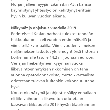
Norjan jälleenmyyjän Eikmaskin AS:n kanssa
käynnistynyt yhteistyö on kehittynyt erittäin
hyvin kuluvan vuoden aikana.
Näkymät ja ohjeistus vuodelle 2019
Perinteisesti Keslan parhaat tulokset tehdään
hakkuukaudella eli vuoden ensimmäisellä ja
viimeisellä kvartaalilla. Viime vuoden viimeisen
neljänneksen laskutus ylsi emoyhtiössä historian
korkeimmalle tasolle 14,2 miljoonaan euroon.
Venäjän heikentyneen kysynnän vuoksi
liikevaihtoennätyksen rikkominen on tänä
vuonna epätodennäköistä, mutta kvartaalista
odotetaan tulevan kuitenkin kokonaisuutena
hyvä.
Konsernin näkymä ja ohjeistus säilyy ennallaan
eli liikevaihdon ja liikevoiton odotetaan
kasvavan tilikaudella 2019 hyvän tilauskannan