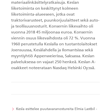
materiaalinkäsittelyratkaisuja. Keslan
liiketoiminta on keskittynyt kolmeen
liiketoiminta-alueeseen, jotka ovat
traktorivarusteet, puunkorjuulaitteet sekä auto-
ja teollisuusnosturit. Konsernin liikevaihto oli
vuonna 2018 45 miljoonaa euroa. Konsernin
viennin osuus liikevaihdosta oli 72 %. Vuonna
1960 perustetulla Keslalla on tuotantolaitokset
Joensuussa, Kesälahdella ja Ilomantsissa sekä
myyntiyhtiö Appenweierissa, Saksassa. Keslan
palveluksessa on vajaat 250 henkeä. Keslan A-
osakkeet noteerataan Nasdaq Helsinki Oy:ssä.
Kesla esittelee puutavaranostureita Elmia Lastbil -