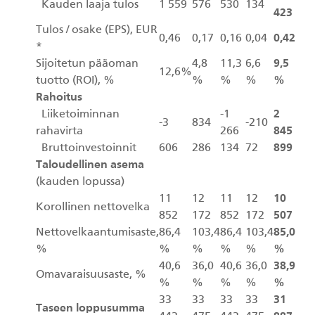
Kauden laaja tulos
1 559
576
530
134
423
Tulos / osake (EPS), EUR
0,46
0,17
0,16
0,04
0,42
*
Sijoitetun pääoman
4,8
11,3
6,6
9,5
12,6%
tuotto (ROI), %
%
%
%
%
Rahoitus
Liiketoiminnan
-1
2
-3
834
-210
rahavirta
266
845
Bruttoinvestoinnit
606
286
134
72
899
Taloudellinen asema
(kauden lopussa)
11
12
11
12
10
Korollinen nettovelka
852
172
852
172
507
Nettovelkaantumisaste,
86,4
103,4
86,4
103,4
85,0
%
%
%
%
%
%
40,6
36,0
40,6
36,0
38,9
Omavaraisuusaste, %
%
%
%
%
%
33
33
33
33
31
Taseen loppusumma