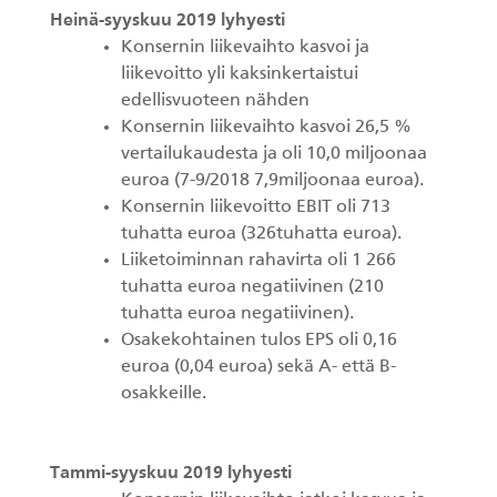
Heinä-syyskuu 2019 lyhyesti
KESLA Defence
Metsäkonenosturit
Konsernin liikevaihto kasvoi ja
liikevoitto yli kaksinkertaistui
edellisvuoteen nähden
FI
Konsernin liikevaihto kasvoi 26,5 %
vertailukaudesta ja oli 10,0 miljoonaa
Kuormaimet
euroa (7-9/2018 7,9miljoonaa euroa).
Konsernin liikevoitto EBIT oli 713
Perävaunut
tuhatta euroa (326tuhatta euroa).
Liiketoiminnan rahavirta oli 1 266
Sykeprosessori
tuhatta euroa negatiivinen (210
tuhatta euroa negatiivinen).
Kahmarit I
Osakekohtainen tulos EPS oli 0,16
euroa (0,04 euroa) sekä A- että B-
osakkeille.
Tammi-syyskuu 2019 lyhyesti