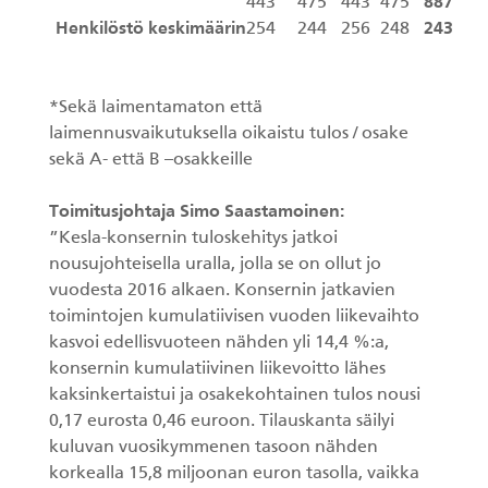
443
475
443
475
887
Henkilöstö keskimäärin
254
244
256
248
243
*Sekä laimentamaton että
laimennusvaikutuksella oikaistu tulos / osake
sekä A- että B –osakkeille
Toimitusjohtaja Simo Saastamoinen:
”Kesla-konsernin tuloskehitys jatkoi
nousujohteisella uralla, jolla se on ollut jo
vuodesta 2016 alkaen. Konsernin jatkavien
toimintojen kumulatiivisen vuoden liikevaihto
kasvoi edellisvuoteen nähden yli 14,4 %:a,
konsernin kumulatiivinen liikevoitto lähes
kaksinkertaistui ja osakekohtainen tulos nousi
0,17 eurosta 0,46 euroon. Tilauskanta säilyi
kuluvan vuosikymmenen tasoon nähden
korkealla 15,8 miljoonan euron tasolla, vaikka