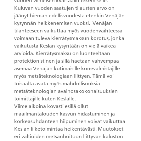
vuoden viimeisen kvartaalin tekemiselle.
Kuluvan vuoden saatujen tilausten arvo on
jäänyt hieman edellisvuodesta etenkin Venäjän
kysynnän heikkenemisen vuoksi. Venäjän
tilanteeseen vaikuttaa myös vuodenvaihteessa
voimaan tuleva kierrätysmaksun korotus, jonka
vaikutusta Keslan kysyntään on vielä vaikea
arvioida. Kierrätysmaksu on luonteeltaan
protektionistinen ja sillä haetaan vahvempaa
asemaa Venäjän kotimaisille konevalmistajille
myös metsäteknologiaan liittyen. Tämä voi
toisaalta avata myös mahdollisuuksia
metsäteknologian avainosakokonaisuuksien
toimittajille kuten Keslalle.
Viime aikoina kovasti esillä ollut
maailmantalouden kasvun hidastuminen ja
korkeasuhdanteen hiipuminen voivat vaikuttaa
Keslan liiketoimintaa heikentävästi. Muutokset
eri valtioiden metsänhoitoon liittyvän kaluston