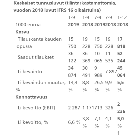
Keskeiset tunnusluvut (tilintarkastamattomia,
vuoden 2018 luvut IFRS 16 oikaistuina)
1-9
1-9
7-9
7-9
1-12
1000 euroa
2019
2018
2019
2018
2018
Kasvu
Tilauskanta kauden
15
19
15
19
17
lopussa
750
228
750
228
818
36
36
10
11
52
Saadut tilaukset
122
369
065
535
244
34
30
9
45
Liikevaihto
7 897
874
491
989
064
Liikevaihdon muutos,
14,4
8,8
26,5
9,9
5,5
%
%
%
%
%
%
Kannattavuus
2
Liikevoitto (EBIT)
2 287
1 171
713
326
236
3,8
7,1
4,1
5,0
Liikevoitto, %
6,6 %
%
%
%
%
1