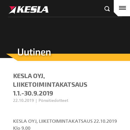
Kesla.com
Etusivu
Tuotteet
Referenssit
Uutinen
KESLA-jälleenmyyjät
Puutavaranosturit
Ajankohtaista
City-nosturit
KESLA OYJ,
Yritys
Kahmarit III
LIIKETOIMINTAKATSAUS
1.1.-30.9.2019
Ura Keslalla
22.10.2019
Pörssitiedotteet
Sijoittajille
Kahmarit II
KESLA OYJ, LIIKETOIMINTAKATSAUS 22.10.2019
Tehtaan yhteystiedot
Harvesterikourat
Klo 9.00