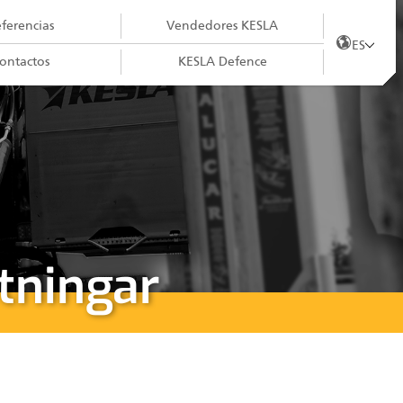
ferencias
Vendedores KESLA
ES
ontactos
KESLA Defence
tningar