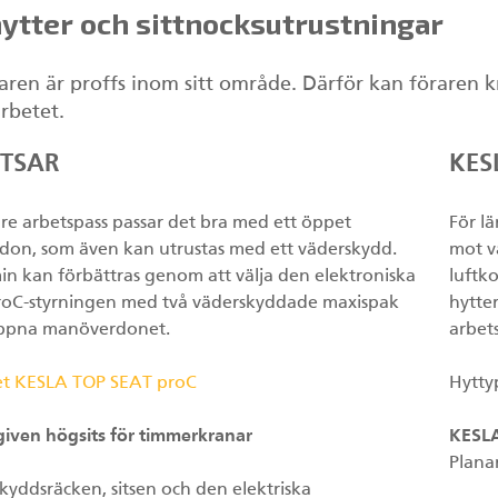
ytter och sittnocksutrustningar
aren är proffs inom sitt område. Därför kan föraren k
arbetet.
TSAR
KES
are arbetspass passar det bra med ett öppet
För l
on, som även kan utrustas med ett väderskydd.
mot v
n kan förbättras genom att välja den elektroniska
luftko
oC-styrningen med två väderskyddade maxispak
hytte
öppna manöverdonet.
arbets
et KESLA TOP SEAT proC
Hytty
ven högsits för timmerkranar
KESLA
Plana
kyddsräcken, sitsen och den elektriska