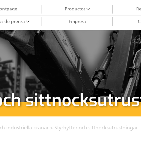
rontpage
Productos
Re
os de prensa
Empresa
C
Grúas forestales
Grúas City
Garras III
Cabezales cosechadores
Maquinaria de grúas forestales
Garras II
och sittnocksutrus
Manipuladores
Remolques
Bancada procesadora telescópica
och industriella kranar
>
Styrhytter och sittnocksutrustningar
Garras I