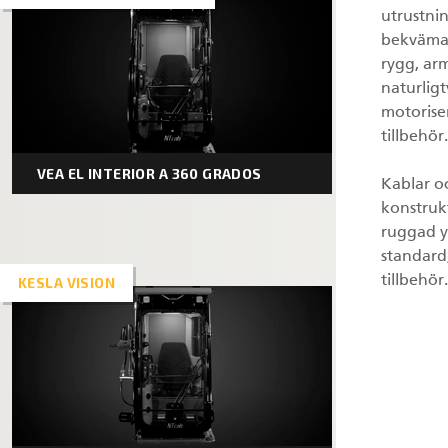
utrustni
bekväma 
rygg, ar
naturligt
motoriser
tillbehör.
VEA EL INTERIOR A 360 GRADOS
Kablar oc
konstruk
ruggad y
standard
tillbehör.
KESLA VISION