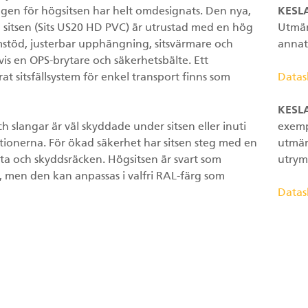
ngen för högsitsen har helt omdesignats. Den nya,
KESLA
sitsen (Sits US20 HD PVC) är utrustad med en hög
Utmär
mstöd, justerbar upphängning, sitsvärmare och
annat
vis en OPS-brytare och säkerhetsbälte. Ett
at sitsfällsystem för enkel transport finns som
Datas
KESLA
h slangar är väl skyddade under sitsen eller inuti
exemp
tionerna. För ökad säkerhet har sitsen steg med en
utmär
ta och skyddsräcken. Högsitsen är svart som
utry
, men den kan anpassas i valfri RAL-färg som
Datas