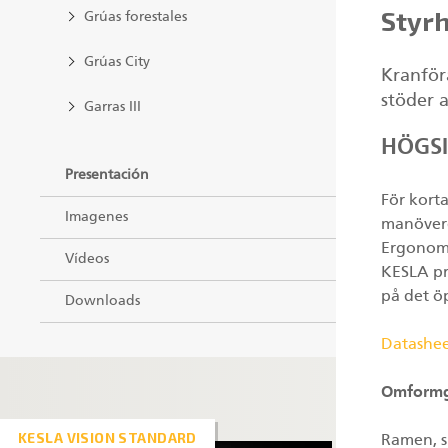
Styrh
Grúas forestales
Grúas City
Kranför
stöder 
Garras III
HÖGSI
Presentación
För kort
Imagenes
manöverd
Ergonomi
Vídeos
KESLA pr
på det 
Downloads
Datashe
Omformgi
KESLA VISION STANDARD
Ramen, s