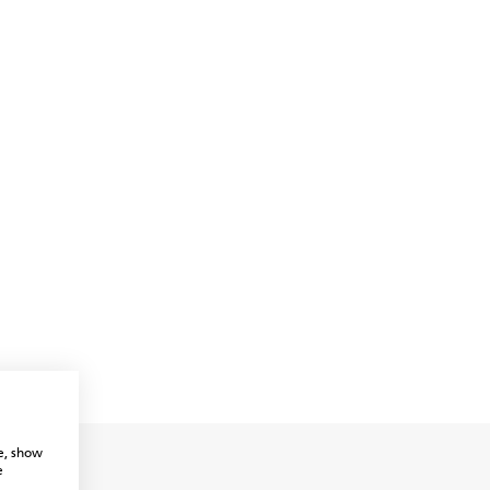
e, show
e