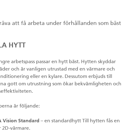
räva att få arbeta under förhållanden som bäst
LA HYTT
ängre arbetspass passar en hytt bäst. Hytten skyddar
äder och är vanligen utrustad med en värmare och
nditionering eller en kylare. Dessutom erbjuds till
rna gott om utrustning som ökar bekvämligheten och
effektiviteten.
perna är följande:
 Vision Standard
– en standardhytt Till hytten fås en
r 2D-värmare.