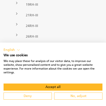
FR
19RH-III
Grappins II
21RH-III
24RH-III
Chargeuses
26RH-III
Remorques
27RH-III
English
We use cookies
Processeur à alimentation pulsée
28RH-III
We may place these for analysis of our visitor data, to improve our
website, show personalised content and to give you a great website
29RH-III
experience. For more information about the cookies we use open the
Grappins I
settings.
30RH-III
Accept all
KESLA twinAX
Deny
No, adjust